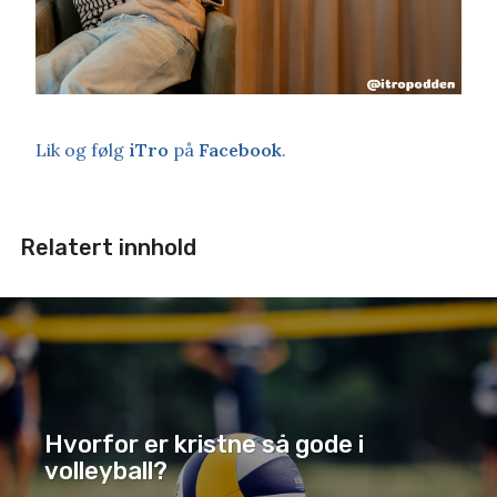
Lik og følg
iTro
på
Facebook
.
Relatert innhold
Hvorfor er kristne så gode i
volleyball?