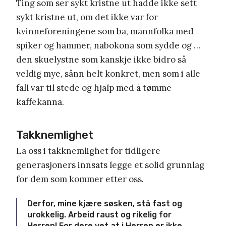
Ting som ser sykt kristne ut hadde ikke sett
sykt kristne ut, om det ikke var for
kvinneforeningene som ba, mannfolka med
spiker og hammer, nabokona som sydde og …
den skuelystne som kanskje ikke bidro så
veldig mye, sånn helt konkret, men som i alle
fall var til stede og hjalp med å tømme
kaffekanna.
Takknemlighet
La oss i takknemlighet for tidligere
generasjoners innsats legge et solid grunnlag
for dem som kommer etter oss.
Derfor, mine kjære søsken, stå fast og
urokkelig. Arbeid raust og rikelig for
Herren! For dere vet at i Herren er ikke