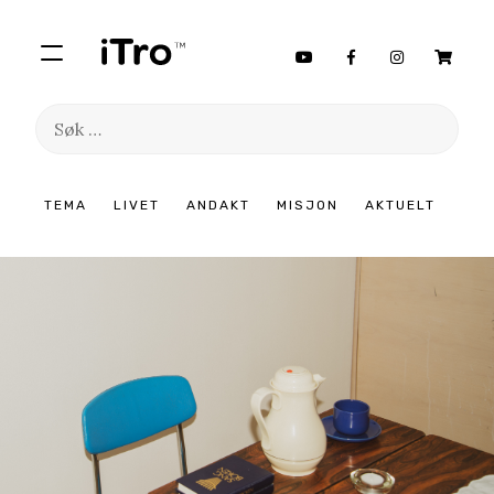
Søk
etter:
Hopp
TEMA
LIVET
ANDAKT
MISJON
AKTUELT
til
innhold