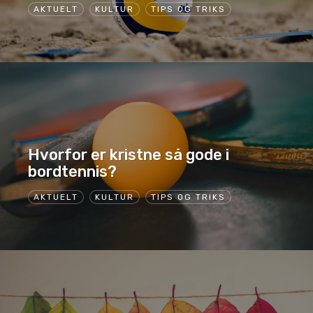
AKTUELT
KULTUR
TIPS OG TRIKS
Hvorfor er kristne så gode i
bordtennis?
AKTUELT
KULTUR
TIPS OG TRIKS