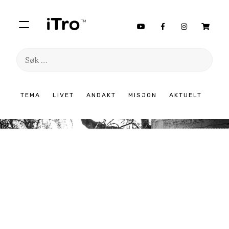
Søk
etter:
Hopp
TEMA
LIVET
ANDAKT
MISJON
AKTUELT
til
innhold