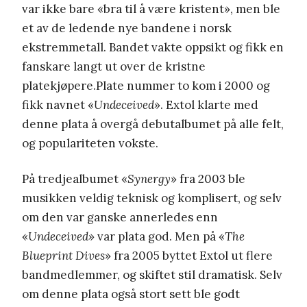
var ikke bare «bra til å være kristent», men ble
et av de ledende nye bandene i norsk
ekstremmetall. Bandet vakte oppsikt og fikk en
fanskare langt ut over de kristne
platekjøpere.Plate nummer to kom i 2000 og
fikk navnet «
Undeceived
». Extol klarte med
denne plata å overgå debutalbumet på alle felt,
og populariteten vokste.
På tredjealbumet «
Synergy
» fra 2003 ble
musikken veldig teknisk og komplisert, og selv
om den var ganske annerledes enn
«
Undeceived
» var plata god. Men på «
The
Blueprint Dives
» fra 2005 byttet Extol ut flere
bandmedlemmer, og skiftet stil dramatisk. Selv
om denne plata også stort sett ble godt