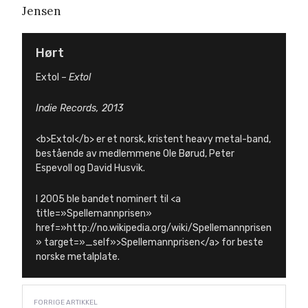
Jensen
Hørt
Extol –
Extol
Indie Records, 2013
<b>Extol</b> er et norsk, kristent heavy metal-band,
bestående av medlemmene Ole Børud, Peter
Espevoll og David Husvik.
I 2005 ble bandet nominert til <a
title=»Spellemannprisen»
href=»http://no.wikipedia.org/wiki/Spellemannprisen
» target=»_self»>Spellemannprisen</a> for beste
norske metalplate.