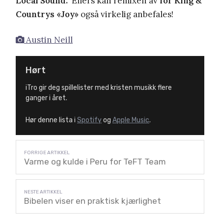
Local Sound.
Ellers kan remixen av
for King &
Countrys «Joy»
også virkelig anbefales!
Austin Neill
Hørt
iTro gir deg spillelister med kristen musikk flere
ganger i året.
Hør denne lista i
Spotify
og
Apple Music
.
Varme og kulde i Peru for TeFT Team
Bibelen viser en praktisk kjærlighet