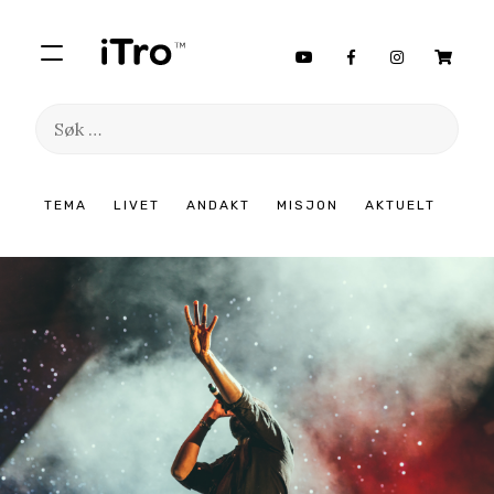
Søk
etter:
Hopp
TEMA
LIVET
ANDAKT
MISJON
AKTUELT
til
innhold