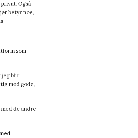
 privat. Også
jør betyr noe,
a.
attform som
 jeg blir
iktig med gode,
n med de andre
 med