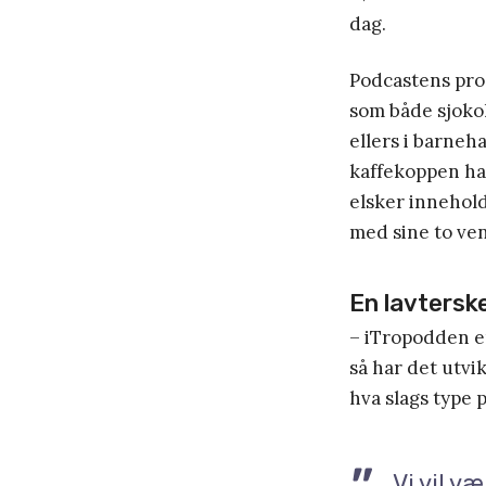
dag.
Podcastens pro
som både sjokol
ellers i barneh
kaffekoppen har
elsker innehold
med sine to ven
En lavtersk
– iTropodden er
så har det utvik
hva slags type 
Vi vil v