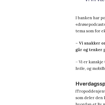
I banken har p
«drøsepodcast».
tema som for e
– Vi snakker o
går og tenker p
– Vi er kanskje 
hvile, og mobil
Hverdagsspr
iTropoddenjente
som deler den k
hvordan et liv 