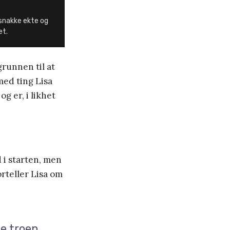
snakke ekte og
et.
grunnen til at
med ting Lisa
g er, i likhet
 i starten, men
orteller Lisa om
e troen.