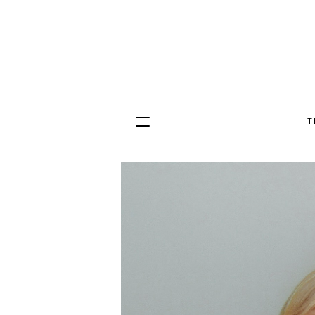
T
Hopp
til
innhold