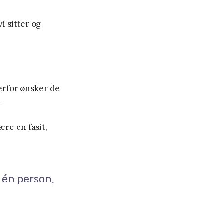
i sitter og
erfor ønsker de
.
ære en fasit,
r én person,