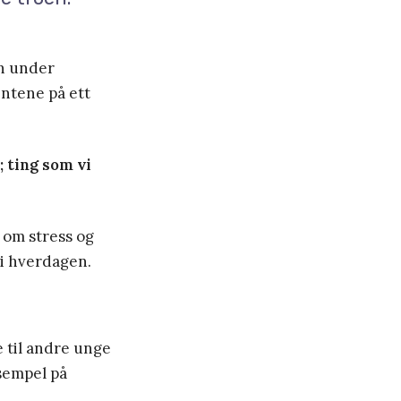
nn under
entene på ett
; ting som vi
l om stress og
 i hverdagen.
 til andre unge
ksempel på