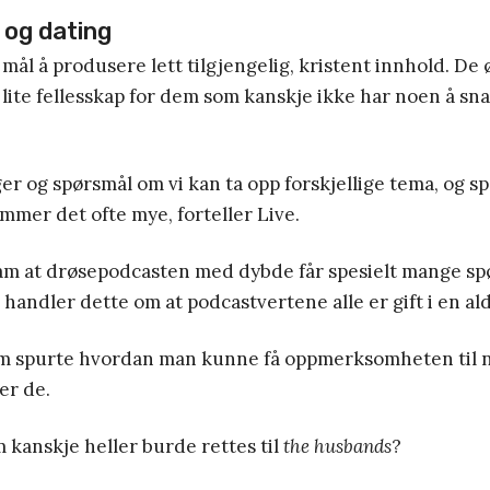
 og dating
mål å produsere lett tilgjengelig, kristent innhold. De
lite fellesskap for dem som kanskje ikke har noen å sn
ger og spørsmål om vi kan ta opp forskjellige tema, og s
mmer det ofte mye, forteller Live.
m at drøsepodcasten med dybde får spesielt mange s
 handler dette om at podcastvertene alle er gift i en ald
om spurte hvordan man kunne få oppmerksomheten til n
ler de.
 kanskje heller burde rettes til
the husbands
?