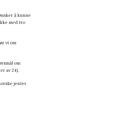
 ønsker å kunne
akke med tro
pør vi om
pørsmål om
er av 24).
orske jenter