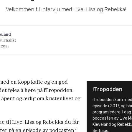
Velkommen til intervju med Live, Lisa og Rebekka!
oland
ournalist
s 2025
n med en kopp kaffe og en god
iTropodden
 det føles å høre på iTropodden.
åpent og ærlig om kristenlivet og
iTropodden kom med 
episode i 2017, og har
programledere. I dag
podcasten av Live Ma
 til Live, Lisa og Rebekka du får
Kleveland og Rebekk
ter på en episode av podcasten i
Sørhaug.