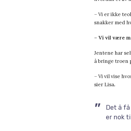
– Vi er ikke teo
snakker med h
– Vi vil være 
Jentene har sel
å bringe troen
– Vi vil vise hv
sier Lisa
.
Det å få
er nok ti