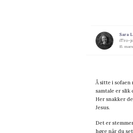
Sara L
iTro-j
15. mar
Å sitte i sofae
samtale er slik
Her snakker de 
Jesus.
Det er stemmene
høre når du set