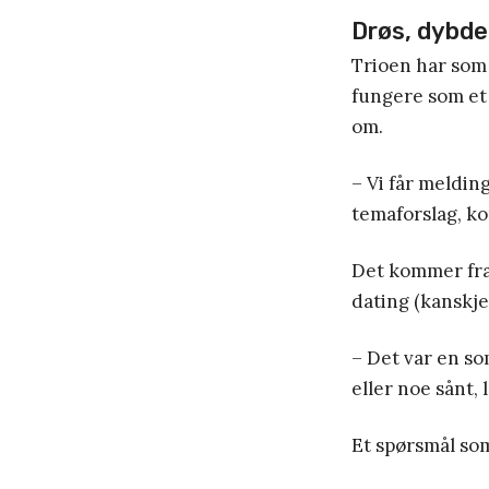
Drøs, dybde
Trioen har som 
fungere som et 
om.
– Vi får meldin
temaforslag, ko
Det kommer fra
dating (kanskje
– Det var en s
eller noe sånt, 
Et spørsmål som