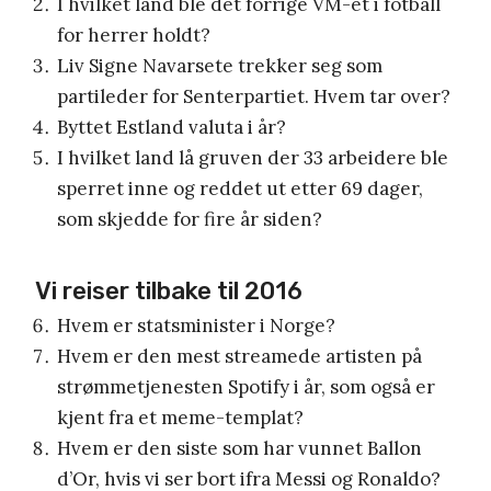
I hvilket land ble det forrige VM-et i fotball
for herrer holdt?
Liv Signe Navarsete trekker seg som
partileder for Senterpartiet. Hvem tar over?
Byttet Estland valuta i år?
I hvilket land lå gruven der 33 arbeidere ble
sperret inne og reddet ut etter 69 dager,
som skjedde for fire år siden?
Vi reiser tilbake til 2016
Hvem er statsminister i Norge?
Hvem er den mest streamede artisten på
strømmetjenesten Spotify i år, som også er
kjent fra et meme-templat?
Hvem er den siste som har vunnet Ballon
d’Or, hvis vi ser bort ifra Messi og Ronaldo?