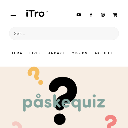
Søk
etter:
Hopp
TEMA
LIVET
ANDAKT
MISJON
AKTUELT
til
innhold