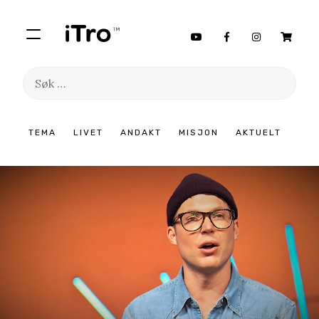
Søk
etter:
Hopp
TEMA
LIVET
ANDAKT
MISJON
AKTUELT
til
innhold