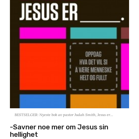
BESTSELGER: Nyeste bok av pastor Judah Smith, Jesus er…
-Savner noe mer om Jesus sin
hellighet