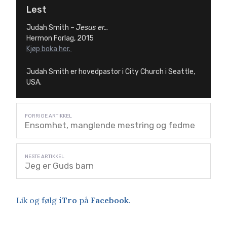
Lest
Judah Smith –
Jesus er…
Hermon Forlag, 2015
Kjøp boka her.
Judah Smith er hovedpastor i City Church i Seattle,
USA.
Ensomhet, manglende mestring og fedme
Jeg er Guds barn
Lik og følg
iTro
på
Facebook
.