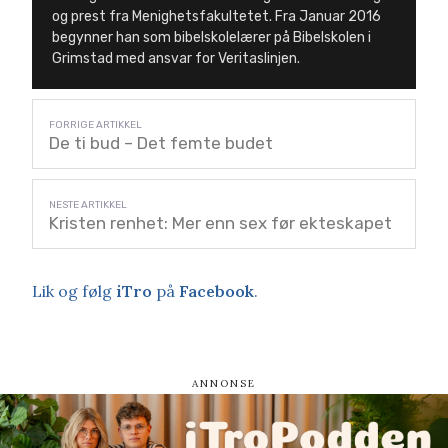
og prest fra Menighetsfakultetet. Fra Januar 2016
begynner han som bibelskolelærer på Bibelskolen i
Grimstad med ansvar for Veritaslinjen.
De ti bud – Det femte budet
Kristen renhet: Mer enn sex før ekteskapet
Lik og følg
iTro
på
Facebook
.