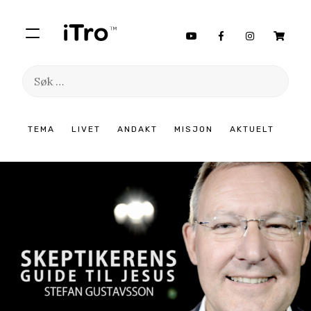
Søk
etter:
Hopp
TEMA
LIVET
ANDAKT
MISJON
AKTUELT
til
innhold