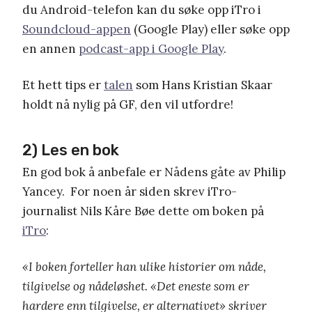
du Android-telefon kan du søke opp iTro i
Soundcloud-appen
(Google Play) eller søke opp
en annen
podcast-app i Google Play
.
Et hett tips er
talen
som Hans Kristian Skaar
holdt nå nylig på GF, den vil utfordre!
2) Les en bok
En god bok å anbefale er Nådens gåte av Philip
Yancey. For noen år siden skrev iTro-
journalist Nils Kåre Bøe dette om boken på
iTro
:
«I boken forteller han ulike historier om nåde,
tilgivelse og nådeløshet. «Det eneste som er
hardere enn tilgivelse, er alternativet» skriver