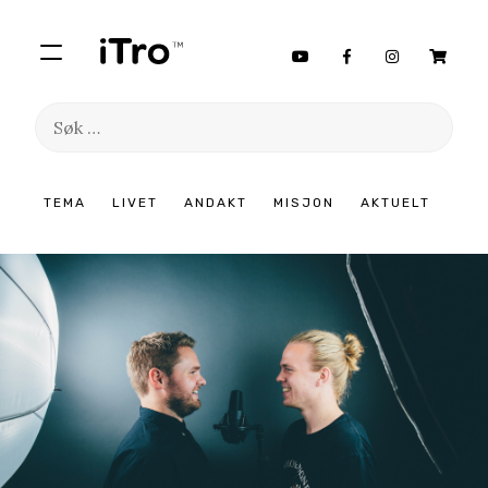
Søk
etter:
Hopp
TEMA
LIVET
ANDAKT
MISJON
AKTUELT
til
innhold