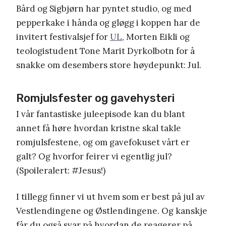
Bård og Sigbjørn har pyntet studio, og med
pepperkake i hånda og gløgg i koppen har de
invitert festivalsjef for
UL
, Morten Eikli og
teologistudent Tone Marit Dyrkolbotn for å
snakke om desembers store høydepunkt: Jul.
Romjulsfester og gavehysteri
I vår fantastiske juleepisode kan du blant
annet få høre hvordan kristne skal takle
romjulsfestene, og om gavefokuset vårt er
galt? Og hvorfor feirer vi egentlig jul?
(Spoileralert: #Jesus!)
I tillegg finner vi ut hvem som er best på jul av
Vestlendingene og Østlendingene. Og kanskje
får du også svar på hvordan de reagerer på