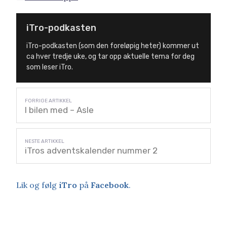
iTro-podkasten
iTro-podkasten (som den foreløpig heter) kommer ut
ca hver tredje uke, og tar opp aktuelle tema for deg
som leser iTro.
I bilen med – Asle
iTros adventskalender nummer 2
Lik og følg
iTro
på
Facebook
.