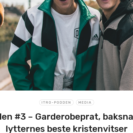
ITRO-PODDEN
MEDIA
den #3 – Garderobeprat, baksna
lytternes beste kristenvitser