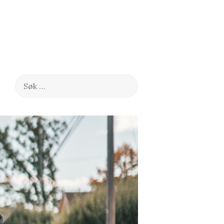
Søk
etter: