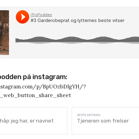
podden på instagram:
instagram.com/p/BpUOzbDlgYH/?
g_web_button_share_sheet
 håp jeg har, er navnet
Tjeneren som frelser