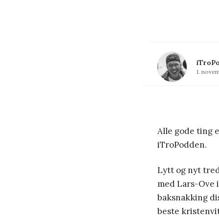
iTroP
1. nove
Alle gode ting e
iTroPodden.
Lytt og nyt tred
med Lars-Ove i
baksnakking dis
beste kristenvi