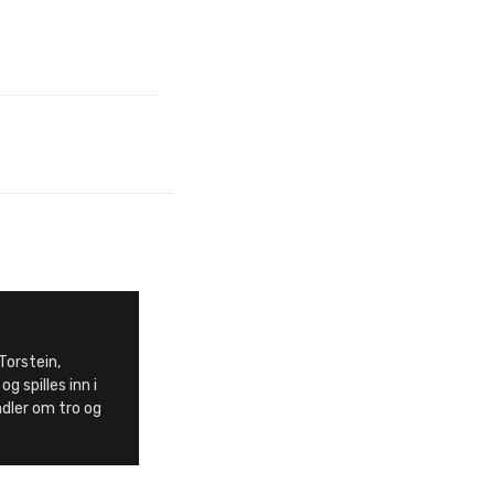
Torstein,
g spilles inn i
ndler om tro og