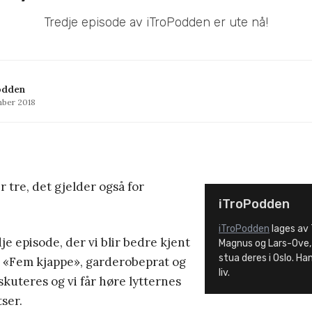
Tredje episode av iTroPodden er ute nå!
odden
mber 2018
r tre, det gjelder også for
iTroPodden
iTroPodden
lages av 
je episode, der vi blir bedre kjent
Magnus og Lars-Ove, o
stua deres i Oslo. Ha
 «Fem kjappe», garderobeprat og
liv.
kuteres og vi får høre lytternes
tser.