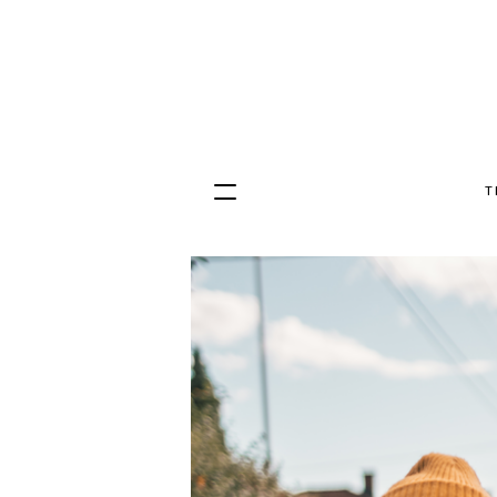
T
Hopp
til
innhold