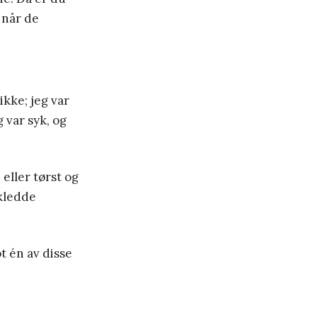
 når de
ikke; jeg var
 var syk, og
 eller tørst og
 kledde
t én av disse