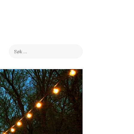
Søk
etter: