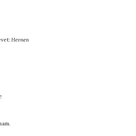
evet:
Hevnen
!
 ham.