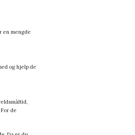
ler en mengde
med og hjelp de
veldsmåltid,
 For de
de. Da er du