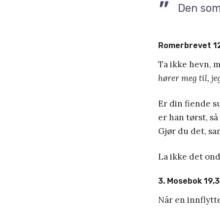
Den som 
Romerbrevet 12
Ta ikke hevn, m
hører meg til, je
Er din fiende s
er han tørst, så
Gjør du det, sa
La ikke det on
3. Mosebok 19,
Når en innflytt