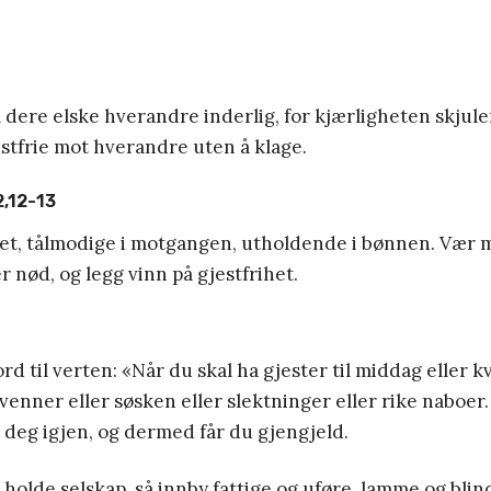
l dere elske hverandre inderlig, for kjærligheten skju
stfrie mot hverandre uten å klage.
,12-13
pet, tålmodige i motgangen, utholdende i bønnen. Vær 
r nød, og legg vinn på gjestfrihet.
rd til verten: «Når du skal ha gjester til middag eller k
 venner eller søsken eller slektninger eller rike naboer.
 deg igjen, og dermed får du gjengjeld.
l holde selskap, så innby fattige og uføre, lamme og blin