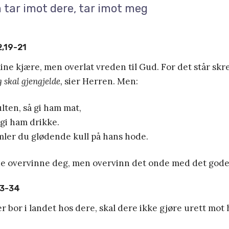
tar imot dere, tar imot meg
,19-21
ine kjære, men overlat vreden til Gud. For det står skr
g skal gjengjelde,
sier Herren. Men:
ulten, så gi ham mat,
 gi ham drikke.
mler du glødende kull på hans hode.
de overvinne deg, men overvinn det onde med det gode
33-34
er bor i landet hos dere, skal dere ikke gjøre urett mot