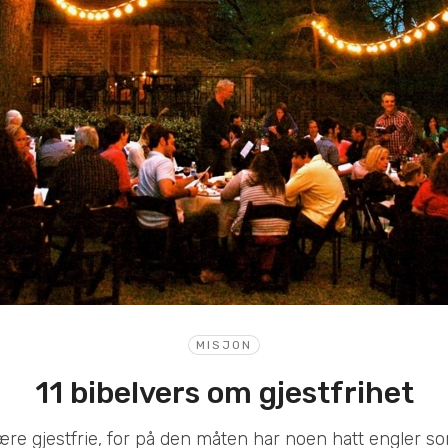
MISJON
11 bibelvers om gjestfrihet
ære gjestfrie, for på den måten har noen hatt engler so