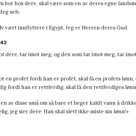
om bor hos dere, skal være som en av deres egne landsm
eg selv.
lv vært innflyttere i Egypt. Jeg er Herren deres Gud.
-42
t dere, tar imot meg, og den som tar imot meg, tar im
t en profet fordi han er profet, skal få en profets lønn,
ig fordi han er rettferdig, skal få den rettferdiges lønn
en av disse små om så bare et beger kaldt vann å drikke
lig, jeg sier dere: Han skal slett ikke miste sin lønn!»