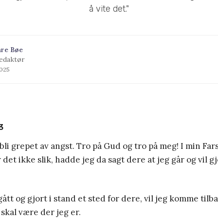
å vite det."
åre Bøe
edaktør
2025
3
 bli grepet av angst. Tro på Gud og tro på meg! I min Far
et ikke slik, hadde jeg da sagt dere at jeg går og vil gj
ått og gjort i stand et sted for dere, vil jeg komme tilb
 skal være der jeg er.