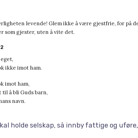
ligheten levende! Glem ikke å være gjestfrie, for på 
r som gjester, uten å vite det.
12
 eget,
ok ikke imot ham.
ok imot ham,
til å bli Guds barn,
hans navn.
kal holde selskap, så innby fattige og ufør