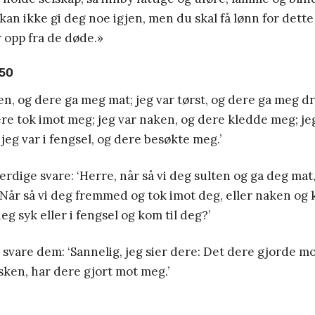
 kan ikke gi deg noe igjen, men du skal få lønn for dette
r opp fra de døde.»
-50
ten, og dere ga meg mat; jeg var tørst, og dere ga meg dr
e tok imot meg; jeg var naken, og dere kledde meg; jeg
 jeg var i fengsel, og dere besøkte meg.’
erdige svare: ‘Herre, når så vi deg sulten og ga deg mat,
Når så vi deg fremmed og tok imot deg, eller naken og
eg syk eller i fengsel og kom til deg?’
svare dem: ‘Sannelig, jeg sier dere: Det dere gjorde mo
ken, har dere gjort mot meg.’