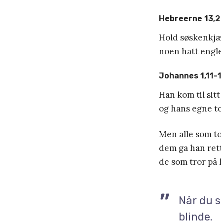
Hebreerne 13,2
Hold søskenkjær
noen hatt engle
Johannes 1,11-
Han kom til sitt
og hans egne t
Men alle som t
dem ga han rett 
de som tror på 
Når du s
blinde.