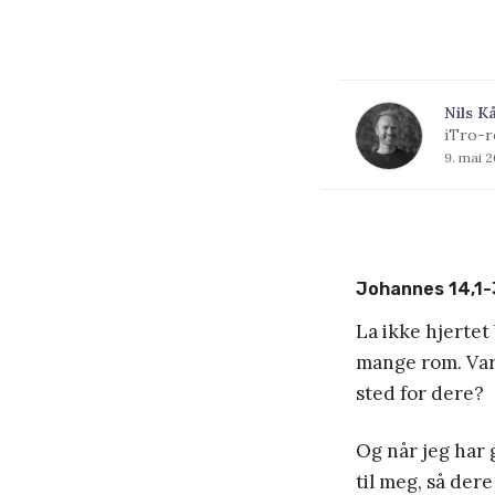
Nils K
iTro-r
9. mai 
Johannes 14,1-
La ikke hjertet
mange rom. Var d
sted for dere?
Og når jeg har g
til meg, så dere