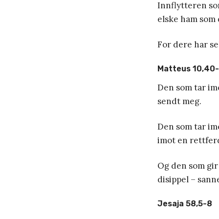
Innflytteren s
elske ham som d
For dere har se
Matteus 10,40
Den som tar imo
sendt meg.
Den som tar imo
imot en rettferd
Og den som gir 
disippel – sanne
Jesaja 58,5-8