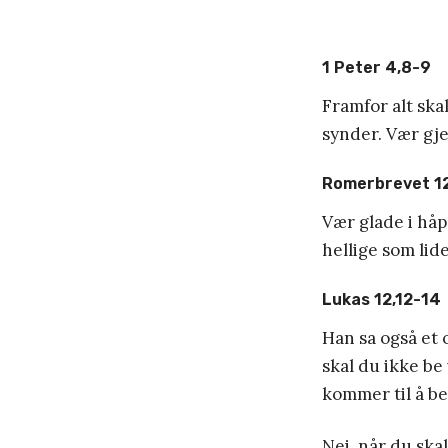
1 Peter 4,8-9
Framfor alt ska
synder. Vær gje
Romerbrevet 12
Vær glade i hå
hellige som lide
Lukas 12,12-14
Han sa også et o
skal du ikke be
kommer til å be
Nei, når du ska