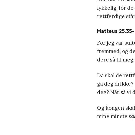
lykkelig, for de
rettferdige stå
Matteus 25,35
For jeg var sul
fremmed, og der
dere så til meg;
Da skal de rettf
ga deg drikke? 
deg? Når så vi d
Og kongen skal 
mine minste søs