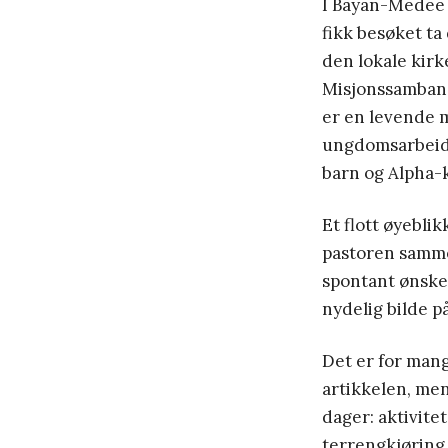
I Bayan-Medee
fikk besøket ta 
den lokale kir
Misjonssamband
er en levende 
ungdomsarbeid
barn og Alpha-k
Et flott øyeblik
pastoren samm
spontant ønsket
nydelig bilde p
Det er for mang
artikkelen, men
dager: aktivite
terrengkjøring,