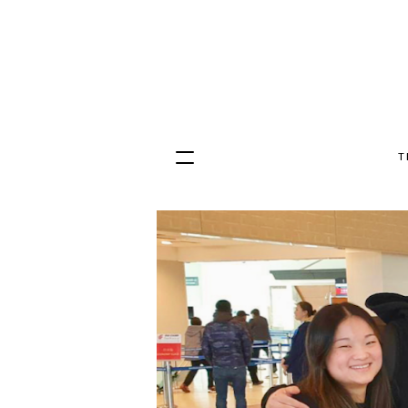
T
Hopp
til
innhold