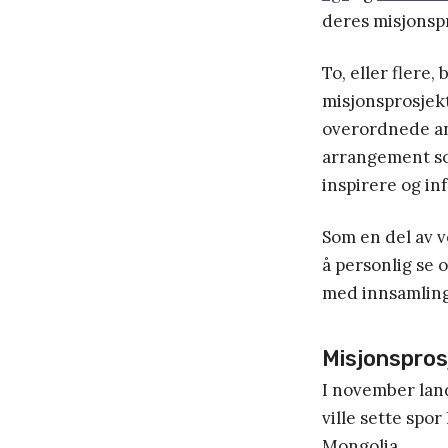
deres misjonsp
To, eller flere,
misjonsprosjekt
overordnede an
arrangement so
inspirere og in
Som en del av v
å personlig se 
med innsamling
Misjonspros
I november land
ville sette spor
Mongolia.