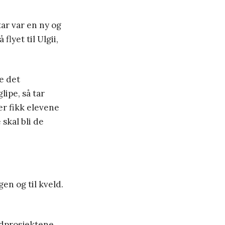
ar var en ny og
flyet til Ulgii,
e det
lipe, så tar
er fikk elevene
 skal bli de
en og til kveld.
edprosjektene