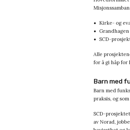
Misjonssamband
Kirke- og ev
Grandhagen a
SCD-prosjekt
Alle prosjekten
for å gi håp for
Barn med f
Barn med funksj
praksis, og som 
SCD-prosjektet,
av Norad, jobb