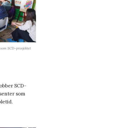
e som SCD-prosjektet
 jobber SCD-
 senter som
letid.