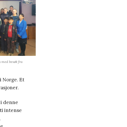
n med besøk fra
i Norge. Et
rasjoner.
 i denne
ti intense
,
e,