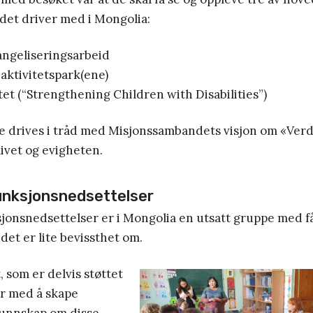
et driver med i Mongolia:
angeliseringsarbeid
ktivitetspark(ene)
et (“Strengthening Children with Disabilities”)
e drives i tråd med Misjonssambandets visjon om «Verd
 livet og evigheten.
unksjonsnedsettelser
onsnedsettelser er i Mongolia en utsatt gruppe med få
det er lite bevissthet om.
 som er delvis støttet
er med å skape