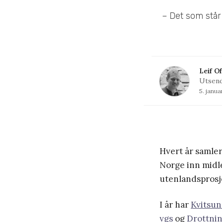
– Det som står 
Leif O
Utsend
5. janu
Hvert år samle
Norge inn midl
utenlandsprosje
I år har
Kvitsu
vgs
og
Drottni