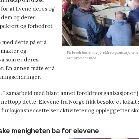
kunnskap om disse
 for at livene deres og
il dem og deres
spektert og forbedret.
 med dette på er å
 makter og
På besøk hos en av foreldreorganisasjonen
samarbeider med.
a som er deres
er. En annen måte er å
ningsendringer.
d. I samarbeid med blant annet foreldreorganisasjoner
nettopp dette. Elevene fra Norge fikk besøke et lokalt
 funksjonsnedsettelser aktiviteter og opplegg etter sko
ke menigheten ba for elevene