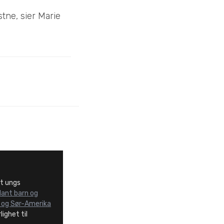
stne, sier Marie
t ungs
lant barn og
ia og Sør-Amerika
lighet til