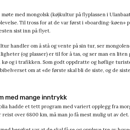
 møte med mongolsk (kø)kultur på flyplassen i Ulanbaat
evelse. Til tross for at de var først i «boarding-køen» på 
esten sist inn på flyet.
tur handler om å stå og vente på sin tur, ser mongolen
gheter (og plasser) er til for å tas, og ser man en liten g
 kø og i trafikken. Som godt oppdratte og høflige turist
bibelverset om at «de første skal bli de siste, og de siste
am med mange inntrykk
lia hadde et tett program med variert opplegg fra morg
r reist over 6800 km, må man jo få mest mulig ut av det.
med besøket var at de skal få se og oppleve tre av hov