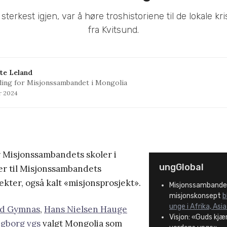
sterkest igjen, var å høre troshistoriene til de lokale kri
fra Kvitsund.
fte Leland
ing for Misjonssambandet i Mongolia
ar 2024
r Misjonssambandets skoler i
ungGlobal
er til Misjonssambandets
kter, også kalt «misjonsprosjekt».
Misjonssambande
misjonskonsept
b
unge i Afrika, As
nd Gymnas
,
Hans Nielsen Hauge
Visjon: «Guds kjær
ngborg vgs
valgt Mongolia som