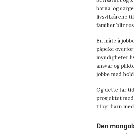
bevissthet og 
barna, og sørge
livsvilkårene t
familier blir re
En måte å jobbe
påpeke overfor
myndigheter hv
ansvar og plikt
jobbe med hold
Og dette tar ti
prosjektet med 
tilbyr barn med
Den mongols