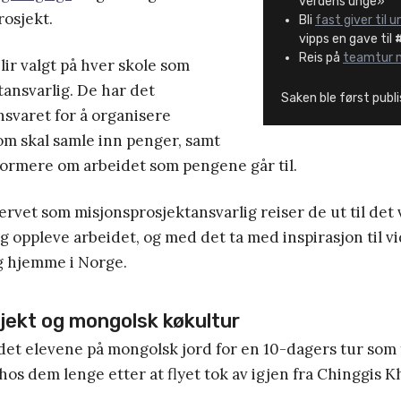
verdens unge»
rosjekt.
Bli
fast giver til 
vipps en gave til
Reis på
teamtur 
 blir valgt på hver skole som
ansvarlig. De har det
Saken ble først publ
svaret for å organisere
m skal samle inn penger, samt
formere om arbeidet som pengene går til.
ervet som misjonsprosjektansvarlig reiser de ut til det v
og oppleve arbeidet, og med det ta med inspirasjon til v
 hjemme i Norge.
jekt og mongolsk køkultur
et elevene på mongolsk jord for en 10-dagers tur som 
 hos dem lenge etter at flyet tok av igjen fra Chinggis Kh