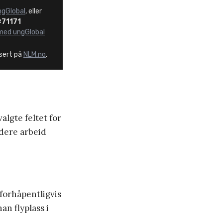
ungGlobal
, eller
#71171
med ungGlobal
isert på
NLM.no
.
algte feltet for
idere arbeid
forhåpentligvis
an flyplass i