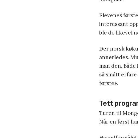
Elevenes første
interessant oppl
ble de likevel n
Der norsk køkul
annerledes. Muli
man den. Både i
så smått erfare 
første».
Tett progr
Turen til Mongo
Når en først ha
Hovedformålet 