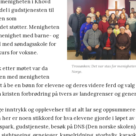
 menigheten i Khovd
del i gudstjenesten til
ken som
et støtter. Menigheten
menighet med barne- og
 med søndagsskole for
urs for voksne.
Trossøsken: Det var stas for menighete
k etter møtet var da
Norge.
en med menigheten
 å be en bønn for elevene og deres videre ferd og valg 
å kristen forbrødring på tvers av landegrenser og gene
e inntrykk og opplevelser til at alt lar seg oppsummere
 her er noen stikkord for hva elevene gjorde i løpet av 
tspark, gudstjeneste, besøk på DNS (Den norske skolen)
 sightseeing, ørnejeger, kamelridning, storbyliv, karaok