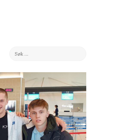
Søk
etter: