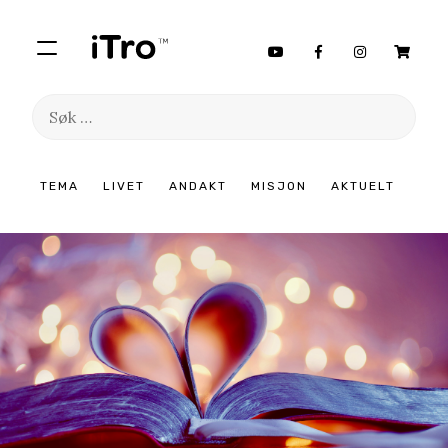
Søk
etter:
Hopp
TEMA
LIVET
ANDAKT
MISJON
AKTUELT
til
innhold