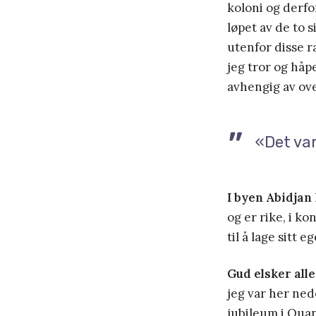
koloni og derfo
løpet av de to 
utenfor disse r
jeg tror og håp
avhengig av ove
«Det var
I byen Abidjan
og er rike, i k
til å lage sitt
Gud elsker alle
jeg var her ned
jubileum i Ouan