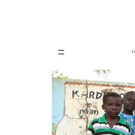
T
Hopp
til
innhold