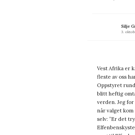
Silje 
3. okto
Vest Afrika er
fleste av oss har 
Oppstyret rund
blitt heftig omt
verden. Jeg for
når valget kom
selv: ”Er det try
Elfenbenskysten