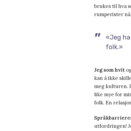
brukes til hva s
rumperister når
«Jeg har
folk.»
Jeg som hvit
og
kan å ikke skil
meg kulturen. D
like mye for min
folk. En relasjo
Språkbarrieren
utfordringen! J