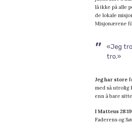
lå ikke på alle
de lokale misjo
Misjonærene fi
«Jeg tro
tro.»
Jeg har store
f
med så utrolig k
enn å bare sitte
I Matteus 28:19
Faderens og Sø