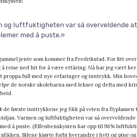
nskysten!
 og luftfuktigheten var så overveldende at
blemer med å puste.»
gammel jente som kommer fra Fredrikstad. For litt ove
 å reise ned hit for å være ettåring. Nå har jeg vært her
tt proppa full med nye erfaringer og inntrykk. Min ho
jelpe de norske skolebarna med lekser og delta med kri
beid.
t
de første inntrykkene jeg fikk på veien fra flyplassen 
Abidjan. Varmen og luftfuktigheten var så overveldende 
med å puste. (Elfenbenskysten har opp til 98% luftfukti
rafikken. Bilene kjørte forbi hverandre i hytt og pine o