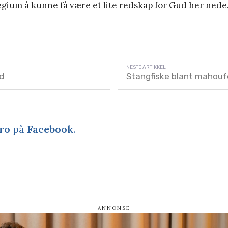
legium å kunne få være et lite redskap for Gud her nede
ed
Stangfiske blant mahouf
ro
på
Facebook
.