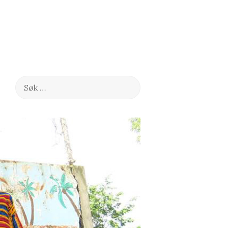
Søk
etter: