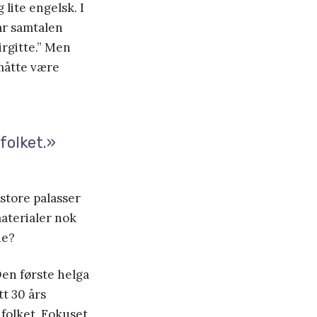
lite engelsk. I
Går samtalen
irgitte.” Men
 måtte være
folket.»
 store palasser
materialer nok
ne?
Den første helga
tt 30 års
 folket. Fokuset