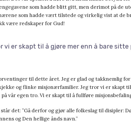
 pengegavene som hadde blitt gitt, men derimot på de u
nærene som hadde vært tilstede og virkelig vist at de b
kk være redskaper for Gud!
r vi er skapt til å gjøre mer enn å bare sitte
orventinger til dette året. Jeg er glad og takknemlig fo
jekke og flinke misjonærfamilier. Jeg tror vi er skapt ti
 på vår egen tro. Vi er skapt til å fullføre misjonsbefalin
står det: ”Gå derfor og gjør alle folkeslag til disipler: D
nnens og Den hellige ånds navn.”