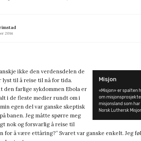
Grimstad
ber 2014
 kanskje ikke den verdensdelen de
Misjon
lyst til å reise til nå for tida.
t den farlige sykdommen Ebola er
«Misjon» er spalten 
alt i de fleste medier rundt om i
om misjonsprosjekte
misjonsland som har t
 min egen del var ganske skeptisk
Norsk Luthersk Misj
 på banen. Jeg måtte spørre meg
gt nok og forsvarlig å reise til
 for å være ettåring?” Svaret var ganske enkelt. Jeg fø