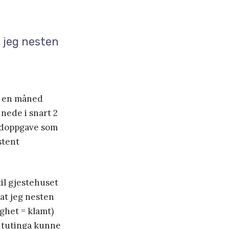
 jeg nesten
r en måned
 nede i snart 2
vedoppgave som
stent
til gjestehuset
at jeg nesten
ghet = klamt)
g tutinga kunne