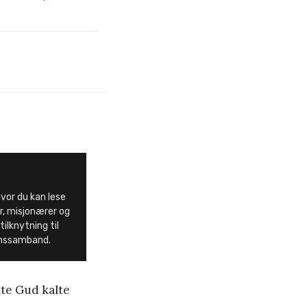
hvor du kan lese
r, misjonærer og
ilknytning til
onssamband.
lte Gud kalte