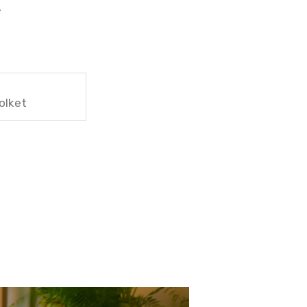
.
olket