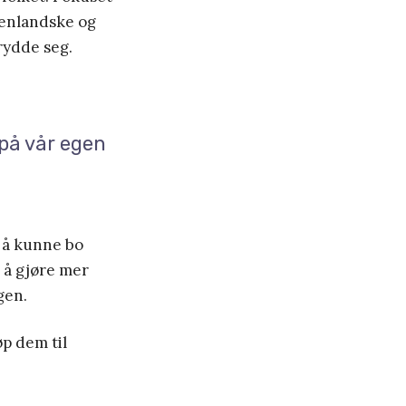
tenlandske og
rydde seg.
 på vår egen
r å kunne bo
l å gjøre mer
gen.
øp dem til