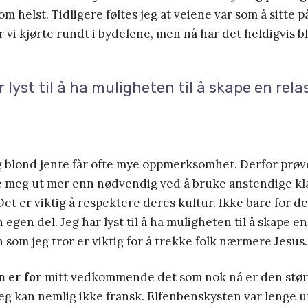
om helst. Tidligere føltes jeg at veiene var som å sitte 
 vi kjørte rundt i bydelene, men nå har det heldigvis bl
 lyst til å ha muligheten til å skape en rel
 blond jente får ofte mye oppmerksomhet. Derfor prøve
le meg ut mer enn nødvendig ved å bruke anstendige klæ
et er viktig å respektere deres kultur. Ikke bare for d
 egen del. Jeg har lyst til å ha muligheten til å skape e
n som jeg tror er viktig for å trekke folk nærmere Jesus.
 er for
mitt vedkommende det som nok nå er den stør
eg kan nemlig ikke fransk. Elfenbenskysten var lenge 