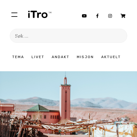
Søk
etter:
Hopp
TEMA
LIVET
ANDAKT
MISJON
AKTUELT
til
innhold