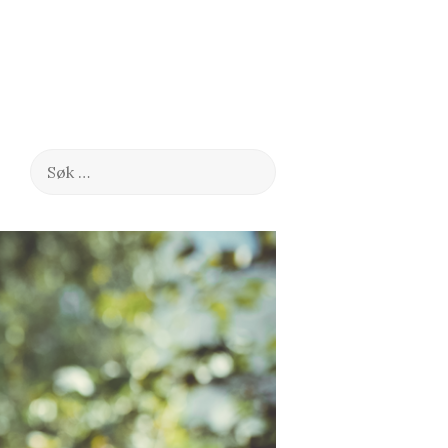
Søk
etter: