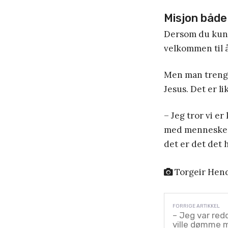
Misjon både
Dersom du kunn
velkommen til 
Men man trenge
Jesus. Det er li
– Jeg tror vi e
med mennesker. 
det er det det 
Torgeir Hen
– Jeg var red
ville dømme 