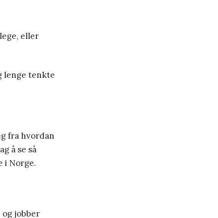
lege, eller
g lenge tenkte
eg fra hvordan
ag å se så
e i Norge.
 og jobber