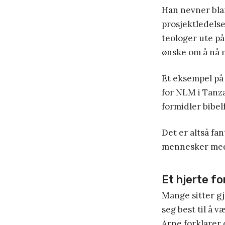
Han nevner bla
prosjektledelse
teologer ute på
ønske om å nå 
Et eksempel på
for NLM i Tanz
formidler bibel
Det er altså fa
mennesker med
Et hjerte fo
Mange sitter gj
seg best til å 
Arne forklarer d