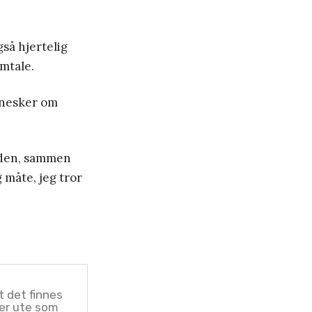
så hjertelig
mtale.
nnesker om
erden, sammen
 måte, jeg tror
t det finnes
der ute som