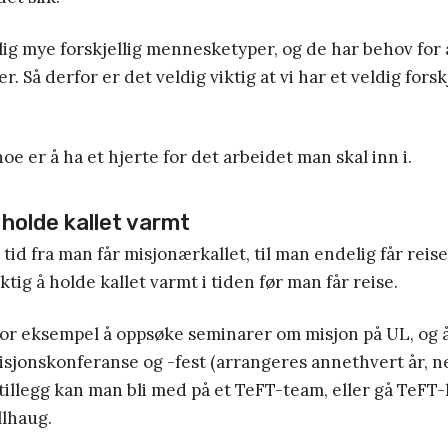
lig mye forskjellig mennesketyper, og de har behov for 
. Så derfor er det veldig viktig at vi har et veldig forsk
oe er å ha et hjerte for det arbeidet man skal inn i.
 holde kallet varmt
 tid fra man får misjonærkallet, til man endelig får reis
tig å holde kallet varmt i tiden før man får reise.
for eksempel å oppsøke seminarer om misjon på UL, og
isjonskonferanse og -fest (arrangeres annethvert år, n
 tillegg kan man bli med på et TeFT-team, eller gå TeFT-l
llhaug.