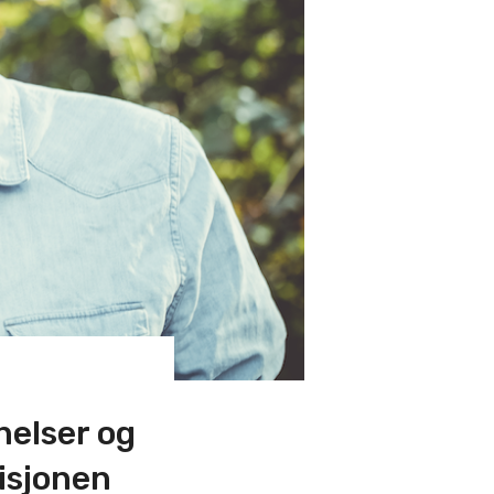
nelser og
isjonen