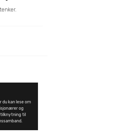
tenker.
or du kan lese om
isjonærer og
ilknytning til
onssamband.