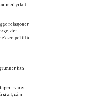
 tar med yrket
ygge relasjoner
orge, det
 eksempel til å
kgrunner kan
inger, svarer
 si alt, sånn