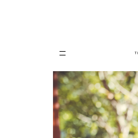
T
Hopp
til
innhold