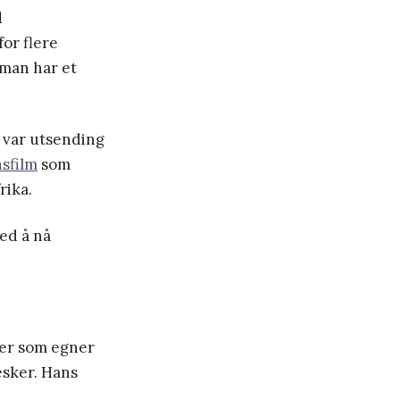
d
for flere
 man har et
 var utsending
sfilm
som
rika.
ed å nå
per som egner
esker. Hans