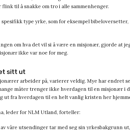
r flink til å snakke om tro i alle sammenhenger.
 spesifikk type yrke, som for eksempel bibeloversetter, 
ingen om hva det vil si å være en misjonær, gjorde at je
isjonær ikke var noe for meg.
t sitt ut
onærer arbeider på, varierer veldig. Mye har endret s
 mange måter trenger ikke hverdagen til en misjonær i d
lig ut fra hverdagen til en helt vanlig kristen her hjemm
, leder for NLM Utland, forteller:
 av våre utsendinger tar med seg sin yrkesbakgrunn ut,