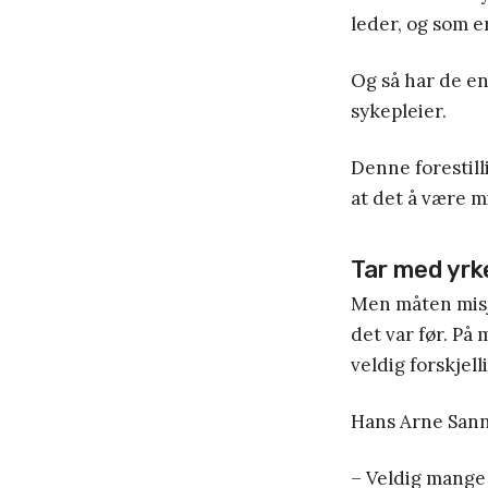
leder, og som e
Og så har de en
sykepleier.
Denne forestill
at det å være m
Tar med yrke
Men måten misj
det var før. På
veldig forskjel
Hans Arne Sanna
– Veldig mange