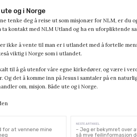
 ute og i Norge
e tenke deg å reise ut som misjonær for NLM, er du og
å ta kontakt med NLM Utland og ha en uforpliktende sa
r ikke å vente til man er i utlandet med å fortelle me
keså viktig i Norge som i utlandet.
r kalt til å gå utenfor våre egne kirkedører, og være i v
Og det å komme inn på Jesus i samtaler på en naturlig
handler om, misjon. Både ute og i Norge.
den
d for at vennene mine
– Jeg er bekymret over a
meg
så mye feilinformasjon 