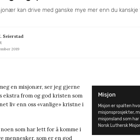
jonær kan drive med ganske mye mer enn du kanskje 
. Seierstad
t
tember 2019
 meg en misjonær, ser jeg gjerne
Misjon
s ekstra from og god kristen som
net liv enn oss «vanlige» kristne i
Misjon er spalten hv
misjonsprosjekter, m
misjonsland som har t
Norsk Luthersk Misj
 noen som har lett for å komme i
e mennesker, som er en god