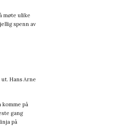
å møte ulike
jellig spenn av
e ut. Hans Arne
 å komme på
este gang
inja på