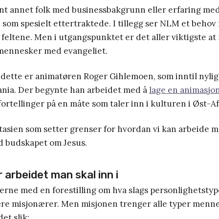
nt annet folk med businessbakgrunn eller erfaring me
 som spesielt ettertraktede. I tillegg ser NLM et behov 
 feltene. Men i utgangspunktet er det aller viktigste at
mennesker med evangeliet.
 dette er animatøren Roger Gihlemoen, som inntil nylig
ania. Der begynte han arbeidet med å
lage en animasjon
fortellinger på en måte som taler inn i kulturen i Øst-Af
ntasien som setter grenser for hvordan vi kan arbeide m
 budskapet om Jesus.
r arbeidet man skal inn i
erne med en forestilling om hva slags personlighetsty
være misjonærer. Men misjonen trenger alle typer menn
et slik: