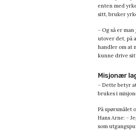
enten med yrket
sitt, bruker yrk
– Og så er man 
utover det, på 
handler om at m
kunne drive sit
Misjonær la
– Dette betyr 
brukes i misjon
På spørsmålet o
Hans Arne: – Jeg
som utgangspu