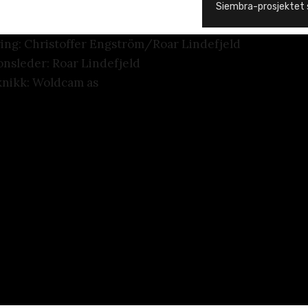
Siembra-prosjektet
ring: Christoffer Engström/Roar Lindefjeld
nsleder: Roar Lindefjeld
nikk: Woldcam as