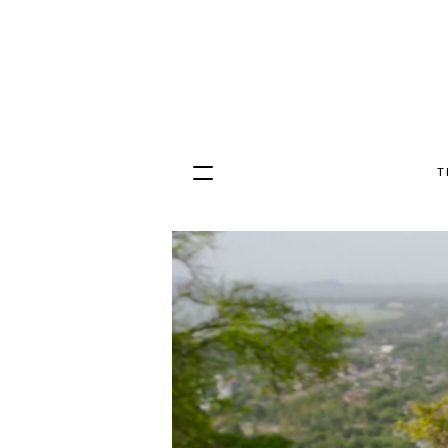
T
Hopp
til
innhold