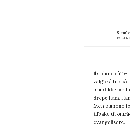
Siemb
10. okto
Ibrahim måtte r
valgte å tro på
brant klærne ha
drepe ham. Han 
Men planene for
tilbake til omr
evangelisere.