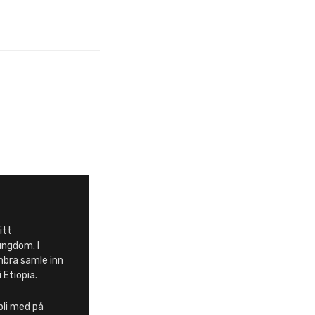
itt
ungdom. I
embra samle inn
i Etiopia.
bli med på