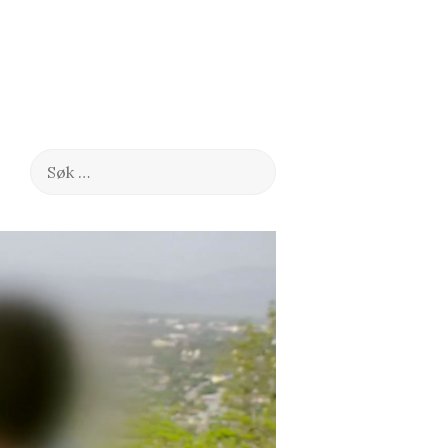
Søk
etter: