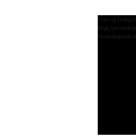
Foto og redige
Regi/produksjo
Produksjonstek