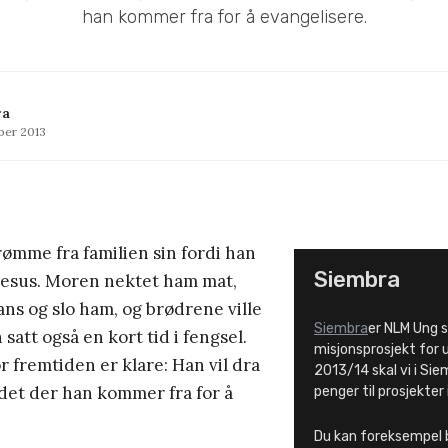
han kommer fra for å evangelisere.
ra
ber 2013
ømme fra familien sin fordi han
Siembra
 Jesus. Moren nektet ham mat,
ns og slo ham, og brødrene ville
Siembra
er NLM Ung s
satt også en kort tid i fengsel.
misjonsprosjekt for 
 fremtiden er klare: Han vil dra
2013/14 skal vi i Si
ådet der han kommer fra for å
penger til prosjekter 
Du kan foreksempel 