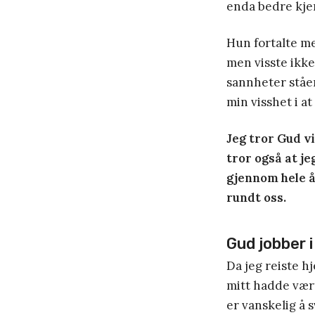
enda bedre kje
Hun fortalte m
men visste ikke
sannheter ståe
min visshet i a
Jeg tror Gud v
tror også at j
gjennom hele å
rundt oss.
Gud jobber 
Da jeg reiste h
mitt hadde vært
er vanskelig å s