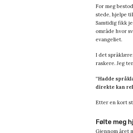
For meg bestod 
stede, hjelpe ti
Samtidig fikk je
område hvor svæ
evangeliet.
I det språklære
raskere. Jeg te
“Hadde språklæ
direkte kan rel
Etter en kort s
Følte meg h
Gjennom året mi