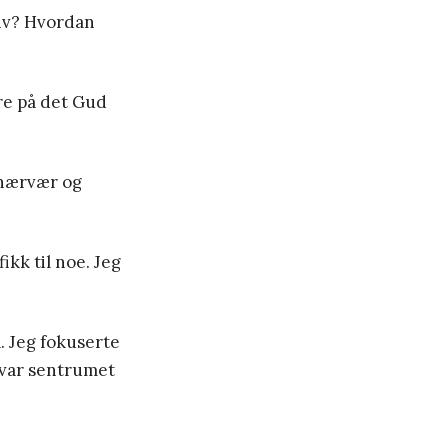
liv? Hvordan
re på det Gud
 nærvær og
ikk til noe. Jeg
å. Jeg fokuserte
 var sentrumet