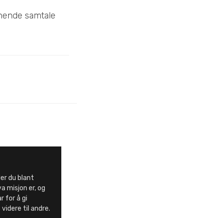
nnende samtale
er du blant
a misjon er, og
 for å gi
videre til andre.