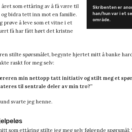
året som ettåring av å få være til
Skribenten er ano
l og bidra tett inn mot en familie.
han/hun var i et s
område.
g prøve å leve som et vitne i et
rt få har fått hørt det kristne
ren stilte spørsmålet, begynte hjertet mitt å banke har
nkte raskt for meg selv:
reren min nettopp tatt initiativ og stilt meg et sp
ateres til sentrale deler av min tro?”
tund svarte jeg henne.
jelpeløs
tt som ettåring stilte jeg meg selv følgende spørsmål