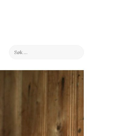
Søk
etter: