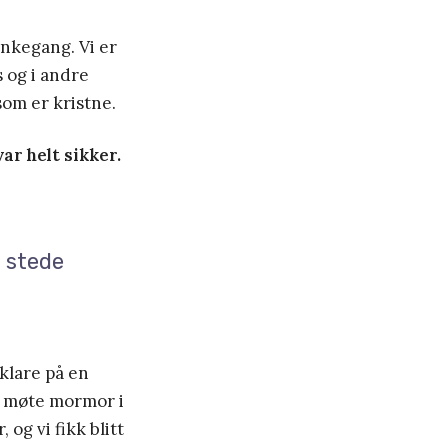
ankegang. Vi er
s og i andre
om er kristne.
var helt sikker.
l stede
rklare på en
le møte mormor i
g vi fikk blitt