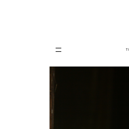
T
Hopp
til
innhold