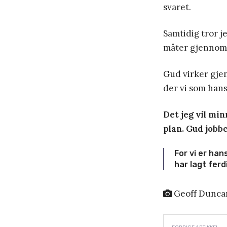
svaret.
Samtidig tror j
måter gjennom f
Gud virker gjen
der vi som hans
Det jeg vil min
plan. Gud jobb
For vi er han
har lagt ferdi
Geoff Duncan