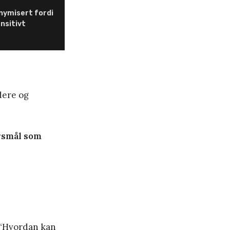
nymisert fordi
ensitivt
dere og
ørsmål som
: “Hvordan kan