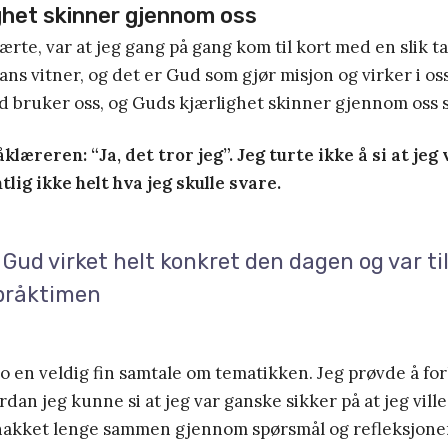
ghet skinner gjennom oss
lærte, var at jeg gang på gang kom til kort med en slik t
hans vitner, og det er Gud som gjør misjon og virker i os
 bruker oss, og Guds kjærlighet skinner gjennom oss s
klæreren: “Ja, det tror jeg”. Jeg turte ikke å si at jeg 
tlig ikke helt hva jeg skulle svare.
 Gud virket helt konkret den dagen og var ti
pråktimen
 to en veldig fin samtale om tematikken. Jeg prøvde å fo
dan jeg kunne si at jeg var ganske sikker på at jeg vil
akket lenge sammen gjennom spørsmål og refleksjoner, o