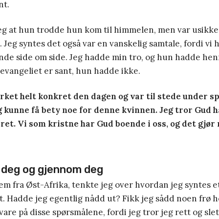
nt.
eg at hun trodde hun kom til himmelen, men var usikke
. Jeg syntes det også var en vanskelig samtale, fordi vi
nde side om side. Jeg hadde min tro, og hun hadde hen
t evangeliet er sant, hun hadde ikke.
irket helt konkret den dagen og var til stede under s
eg kunne få bety noe for denne kvinnen. Jeg tror Gud h
ret. Vi som kristne har Gud boende i oss, og det gjør
i deg og gjennom deg
jem fra Øst-Afrika, tenkte jeg over hvordan jeg syntes e
. Hadde jeg egentlig nådd ut? Fikk jeg sådd noen frø 
vare på disse spørsmålene, fordi jeg tror jeg rett og sle