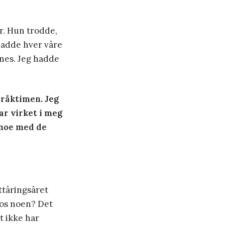
r. Hun trodde,
 hadde hver våre
nes. Jeg hadde
pråktimen. Jeg
ar virket i meg
 noe med de
ttåringsåret
hos noen? Det
tt ikke har