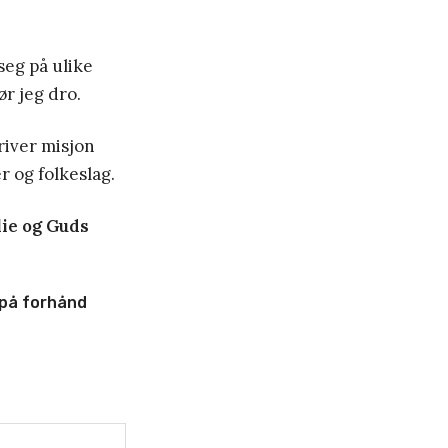
seg på ulike
r jeg dro.
river misjon
r og folkeslag.
lie og Guds
d på forhånd