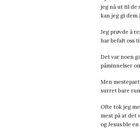
jeg nå ut til d
kan jeg gi dem 
Jeg prøvde å r
har befalt oss ti
Det var noen g
påminnelser om
Men mesteparten 
surret bare run
Ofte tok jeg me
mest på at det 
og Jesus ble en