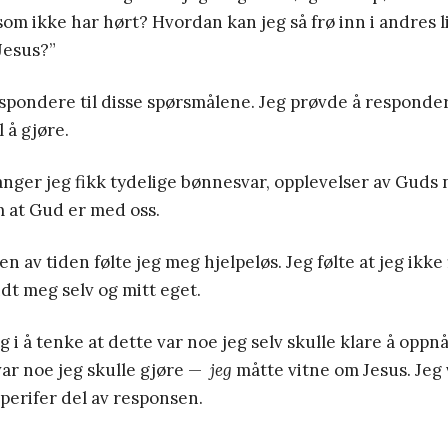
e som ikke har hørt? Hvordan kan jeg så frø inn i andres 
Jesus?”
espondere til disse spørsmålene. Jeg prøvde å responde
l å gjøre.
anger jeg fikk tydelige bønnesvar, opplevelser av Guds
 at Gud er med oss.
av tiden følte jeg meg hjelpeløs. Jeg følte at jeg ikke f
dt meg selv og mitt eget.
g i å tenke at dette var noe jeg selv skulle klare å oppn
var noe jeg skulle gjøre —
jeg
måtte vitne om Jesus. Jeg
 perifer del av responsen.