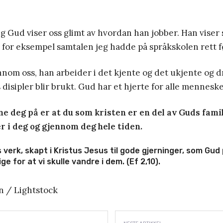
eg Gud viser oss glimt av hvordan han jobber. Han viser 
or eksempel samtalen jeg hadde på språkskolen rett fø
nom oss, han arbeider i det kjente og det ukjente og d
 disipler blir brukt. Gud har et hjerte for alle menneske
ne deg på er at du som kristen er en del av Guds fami
er i deg og gjennom deg hele tiden.
s verk, skapt i Kristus Jesus til gode gjerninger, som Gu
ge for at vi skulle vandre i dem. (Ef 2,10).
 / Lightstock