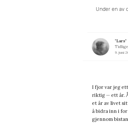
Under en av d
"Lars"
Tidlig
9. juni 
I fjor var jeg e
riktig — ett år.
et år av livet s
å bidra inn i f
gjennom bistan