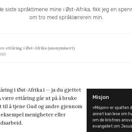
e siste språktimene mine i Øst-Afrika, fikk jeg en spe
om tro med språklæreren min.
ere ettåring i Øst-Afrika (anonymisert)
2023
ttåring i Øst-Afrika i — ja du gjettet
Misjon
 Å være ettåring går ut på å bruke
itt til å tjene Gud og andre gjennom
«Misjon» er spalten d
or eksempel menigheter eller
annet kan lese om hv
om de kristnes ansvar
dsarbeid.
evangeliet om Jesus 