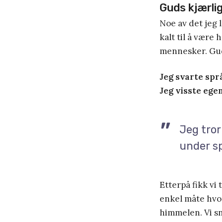
Guds kjærli
Noe av det jeg 
kalt til å være 
mennesker. Gud
Jeg svarte språ
Jeg visste egen
Jeg tror
under s
Etterpå fikk vi
enkel måte hvor
himmelen. Vi sn