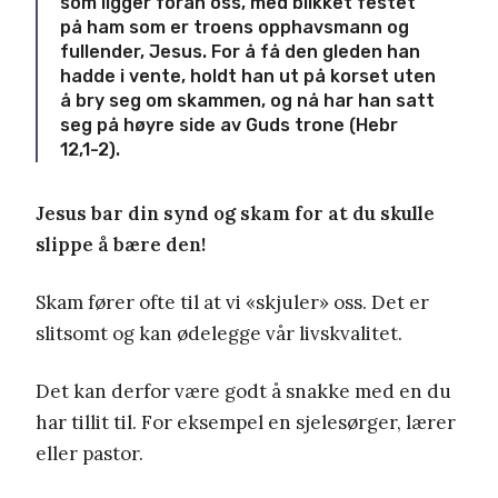
som ligger foran oss, med blikket festet
på ham som er troens opphavsmann og
fullender, Jesus. For å få den gleden han
hadde i vente, holdt han ut på korset uten
å bry seg om skammen, og nå har han satt
seg på høyre side av Guds trone (Hebr
12,1-2).
Jesus bar din synd og skam for at du skulle
slippe å bære den!
Skam fører ofte til at vi «skjuler» oss. Det er
slitsomt og kan ødelegge vår livskvalitet.
Det kan derfor være godt å snakke med en du
har tillit til. For eksempel en sjelesørger, lærer
eller pastor.