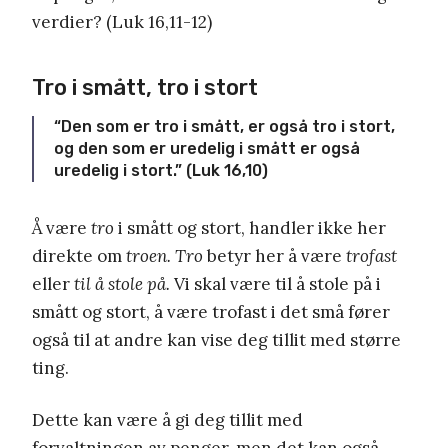
verdier? (Luk 16,11-12)
Tro i smått, tro i stort
“Den som er tro i smått, er også tro i stort,
og den som er uredelig i smått er også
uredelig i stort.” (Luk 16,10)
Å være
tro
i smått og stort, handler ikke her
direkte om
troen. Tro
betyr her å være
trofast
eller
til å stole på.
Vi skal være til å stole på i
smått og stort, å være trofast i det små fører
også til at andre kan vise deg tillit med større
ting.
Dette kan være å gi deg tillit med
forvaltningen av penger, men det kan også