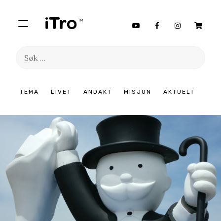
Søk
etter:
Hopp
TEMA
LIVET
ANDAKT
MISJON
AKTUELT
til
innhold