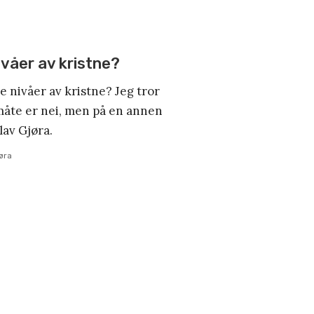
ivåer av kristne?
e nivåer av kristne? Jeg tror
måte er nei, men på en annen
lav Gjøra.
øra