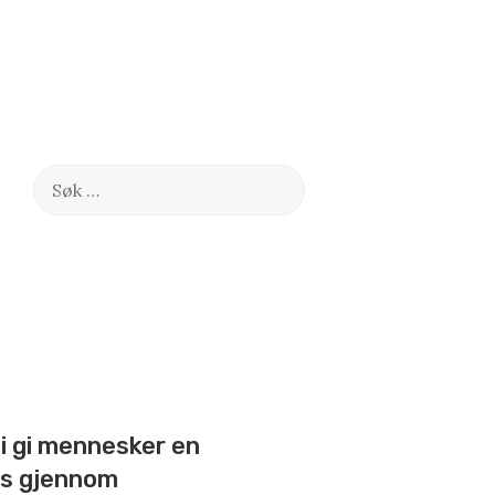
Søk
etter:
i gi mennesker en
us gjennom