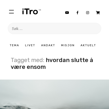
Søk
etter:
Hopp
TEMA
LIVET
ANDAKT
MISJON
AKTUELT
til
innhold
Tagget med:
hvordan slutte å
være ensom