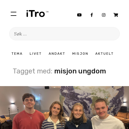
Søk
etter:
Hopp
TEMA
LIVET
ANDAKT
MISJON
AKTUELT
til
innhold
Tagget med:
misjon ungdom