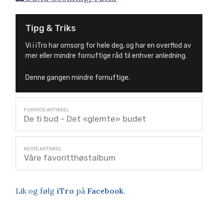
Tipg & Triks
Vi i iTro har omsorg for hele deg, og har en overflod av
mer eller mindre fornuftige råd til enhver anledning.
Denne gangen mindre fornuftige.
De ti bud – Det «glemte» budet
Våre favoritthøstalbum
Lik og følg
iTro
på
Facebook
.