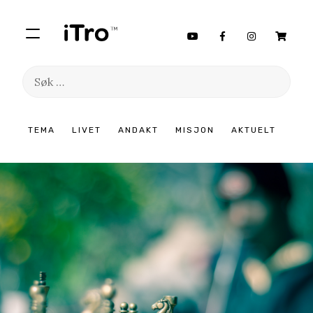
Søk
etter:
Hopp
TEMA
LIVET
ANDAKT
MISJON
AKTUELT
til
innhold