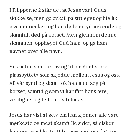
I Filipperne 2 står det at Jesus var i Guds
skikkelse, men ga avkall på sitt eget og ble lik
oss mennesker, og han døde en ydmykende og
skamfull død på korset. Men gjennom denne
skammen, opphøyet Gud ham, og ga ham
navnet over alle navn.
Vi kristne snakker av og til om «det store
plassbyttet» som skjedde mellom Jesus og oss.
All vår synd og skam tok han med seg på
korset, samtidig som vi har fått hans ære,
verdighet og feilfrie liv tilbake.
Jesus har vist at selv om han kjenner alle våre
mørkeste og mest skamfulle sider, så elsker
han oss og vil fortsatt ha noe med oss å gjøre.