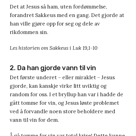
Det at Jesus så ham, uten fordømmelse,
forandret Sakkeus med en gang. Det gjorde at
han ville gjøre opp for seg og dele av
rikdommen sin.
Les historien om Sakkeus i Luk 19,1-10
2. Da han gjorde vann til vin
Det første underet – eller miraklet – Jesus
gjorde, kan kanskje virke litt uviktig og
random for oss. I et bryllup han var i hadde de
gått tomme for vin, og Jesus løste problemet
ved å forvandle noen store beholdere med
vann til vin for dem.
Å gå tomme for vin var total krise! Dette kunne