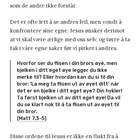
som de andre ikke forstår.
Det er ofte lett å se andres feil, men vondt å
konfrontere sine egne. Jesus ønsker derimot
at vi skal være ærlige med oss selv, og tørre å ta
tak i våre egne saker før vi pirker i andres.
Hvorfor ser du flisen i din brors øye, men
bjelken i ditt eget øye legger du ikke
merke til?
Eller hvordan kan du si til din
bror: ‘La meg ta flisen ut av øyet ditt’ når
det er en bjelke i ditt eget øye?
Din hykler!
Ta først bjelken ut av ditt eget øye! Da vil
du se klart nok til å ta flisen ut av øyet til
din bror.
(
Matt 7,3-5
)
Disse ordene til Jesus er ikke en flukt fra å