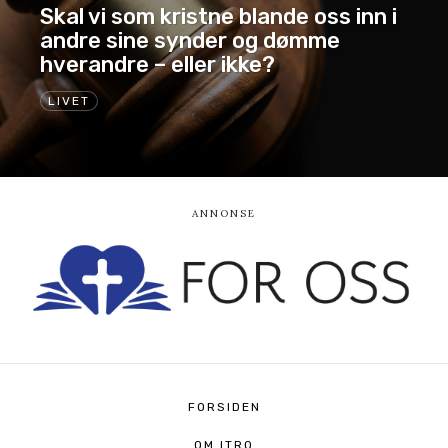
Skal vi som kristne blande oss inn i
andre sine synder og dømme
hverandre – eller ikke?
LIVET
FORSIDEN
OM ITRO