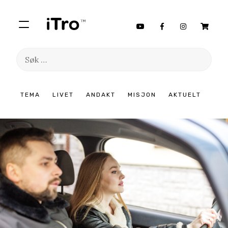
Søk
etter:
Hopp
TEMA
LIVET
ANDAKT
MISJON
AKTUELT
til
innhold