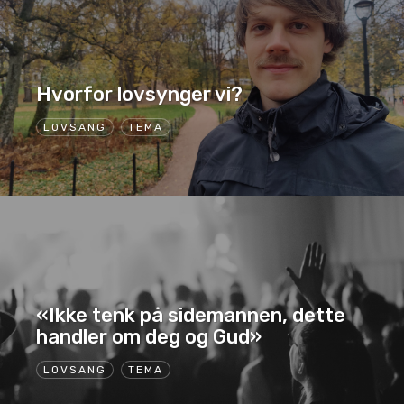
Hvorfor lovsynger vi?
LOVSANG
TEMA
«Ikke tenk på sidemannen, dette
handler om deg og Gud»
LOVSANG
TEMA