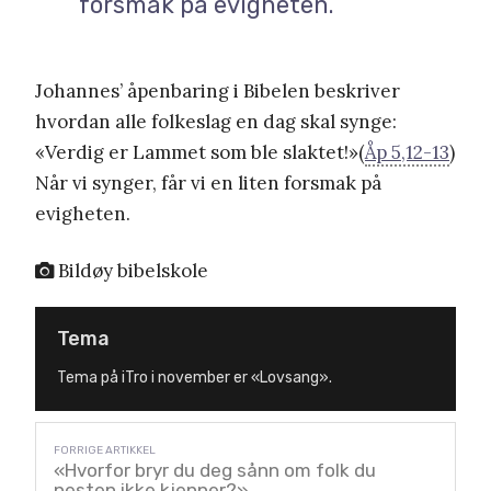
forsmak på evigheten.
Johannes’ åpenbaring i Bibelen beskriver
hvordan alle folkeslag en dag skal synge:
«Verdig er Lammet som ble slaktet!»(
Åp 5,12-13
)
Når vi synger, får vi en liten forsmak på
evigheten.
Bildøy bibelskole
Tema
Tema på iTro i november er «Lovsang».
«Hvorfor bryr du deg sånn om folk du
nesten ikke kjenner?»