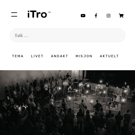
Søk
etter:
Hopp
TEMA
LIVET
ANDAKT
MISJON
AKTUELT
til
innhold