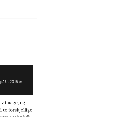
g på UL2015 er
av image, og
 to forskjellige