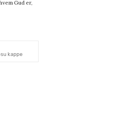
v hvem Gud er,
esu kappe