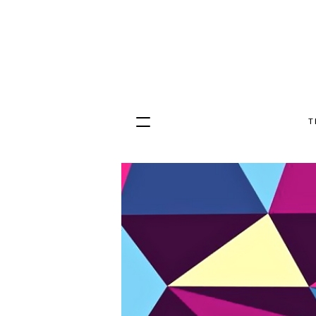
T
Hopp
til
innhold