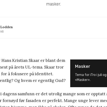
masker.
 Lodden
2015
r
Hans Kristian Skaar er blant dem
Masker
est på årets UL-tema. Skaar tror
 for å fokusere på identitet.
Tema for iTro i juli o
gentlig? Og hvem er egentlig Gud?
«Masker».
 i dagens samfunn er det utrolig mange som er opptatt 
r fornøyd før fasaden er perfekt. Mange unge lever med