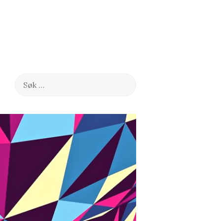
Søk
etter: