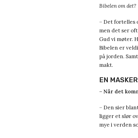
Bibelen om det?
– Det fortelles
men det ser ofte
Gud vi møter. H
Bibelen er veldi
på jorden. Sam
makt.
EN MASKER
– Når det ko
– Den sier blant 
ligger et slør ov
mye i verden so