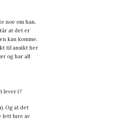
ite noe om han,
år at det er
ingen kan komme.
kt til ansikt her
ær og har all
 lever i?
a). Og at det
e lett lure av