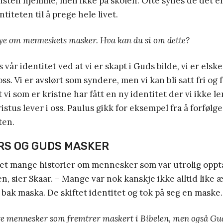
isten hjemme, men ikke på skolen. Ofte synes de det er v
titeten til å prege hele livet.
mye om menneskets masker. Hva kan du si om dette?
s vår identitet ved at vi er skapt i Guds bilde, vi er els
ss. Vi er avslørt som syndere, men vi kan bli satt fri og fa
t vi som er kristne har fått en ny identitet der vi ikke l
stus lever i oss. Paulus gikk for eksempel fra å forfølge k
ten.
S OG GUDS MASKER
et mange historier om mennesker som var utrolig opptat
en, sier Skaar. – Mange var nok kanskje ikke alltid like 
 bak maska. De skiftet identitet og tok på seg en maske.
re mennesker som fremtrer maskert i Bibelen, men også Gu