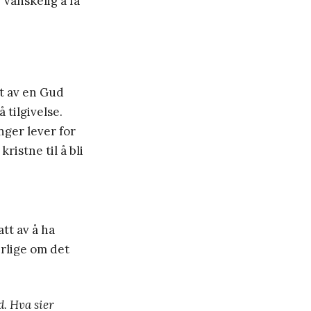
anskelig å få
ket av en Gud
̊ tilgivelse.
enger lever for
ristne til å bli
t av å ha
ærlige om det
d. Hva sier