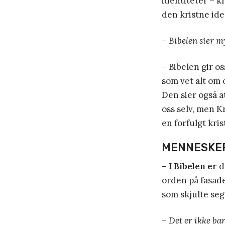
identiteter – kr
den kristne iden
– Bibelen sier 
– Bibelen gir os
som vet alt om o
Den sier også a
oss selv, men Kri
en forfulgt kris
MENNESKER
– I Bibelen er
d
orden på fasad
som skjulte seg
– Det er ikke ba