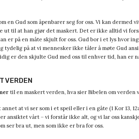
 om en Gud som åpenbarer seg for oss. Vi kan dermed v
 ut til at han gjør det maskert. Det er ikke alltid vi forst
an er på en måte skjult for oss. Gud bor i et lys hvor 
g tydelig på at vi mennesker ikke tåler å møte Gud ansi
tidig er den skjulte Gud med oss til enhver tid, han er n
T VERDEN
mmer
til en maskert verden, hva sier Bibelen om verden vi
annet at vi ser som i et speil eller i en gåte (1 Kor 13, 12
er ansiktet vårt – vi forstår ikke alt, og vi lar oss kanskj
m ser bra ut, men som ikke er bra for oss.