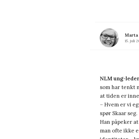
Marta
15. juli 
NLM ung-lede
som har tenkt m
at tiden er inne
– Hvem er vi e
spør Skaar seg.
Han påpeker at
man ofte ikke e