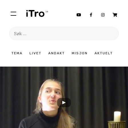
Søk
etter:
Hopp
TEMA
LIVET
ANDAKT
MISJON
AKTUELT
til
innhold