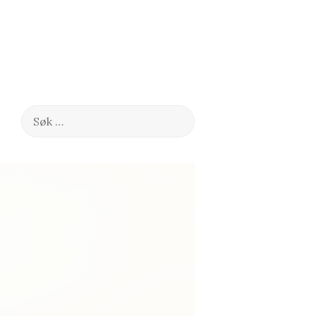
Søk
etter: