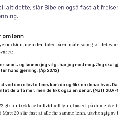
 til alt dette, slår Bibelen også fast at frels
ønning.
r om lønn
ye om lønn, men den taler på en måte som gjør det vansk
varet:
r snart, og lønnen jeg vil gi, har jeg med meg. Jeg skal g
ter hans gjerning. (Åp 22,12)
id ved den ellevte time, kom da og fikk en denar hver. Da
ntet de å få mer; men de fikk også en denar. (Matt 20,9-
22 gir inntrykk av individuell lønn, basert på den enkel
i Matt 20 slår fast at alle får samme lønn, uavhengig av