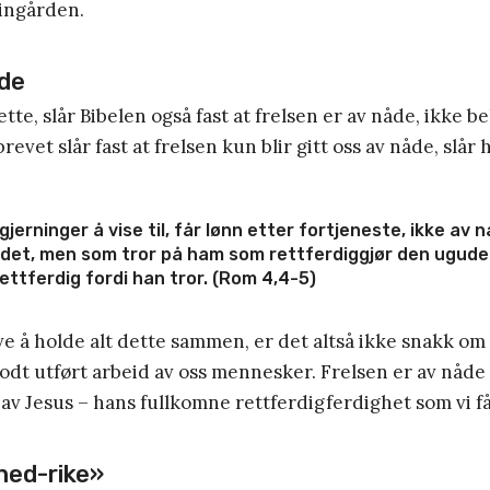
vingården.
åde
t dette, slår Bibelen også fast at frelsen er av nåde, ikke 
evet slår fast at frelsen kun blir gitt oss av nåde, slår
jerninger å vise til, får lønn etter fortjeneste, ikke av 
 det, men som tror på ham som rettferdiggjør den ugudeli
ettferdig fordi han tror. (Rom 4,4-5)
øve å holde alt dette sammen, er det altså ikke snakk om 
odt utført arbeid av oss mennesker. Frelsen er av nåde
av Jesus – hans fullkomne rettferdigferdighet som vi få
ned-rike»