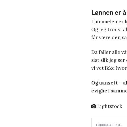
Lønnen er 
I himmelen er 
Og jeg tror vi 
får være der, 
Da faller alle 
sist slik jeg se
vi vet ikke hvo
Og uansett – al
evighet samme
Lightstock