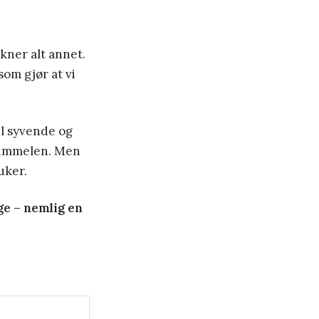
kner alt annet.
som gjør at vi
il syvende og
i himmelen. Men
uker.
ige – nemlig en