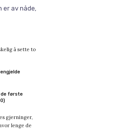
en er av nåde,
elig å sette to
jengjelde
 de første
10)
tes gjerninger,
 hvor lenge de