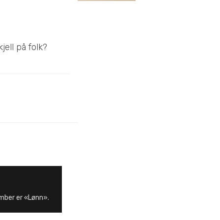
ell på folk?
mber er «Lønn».