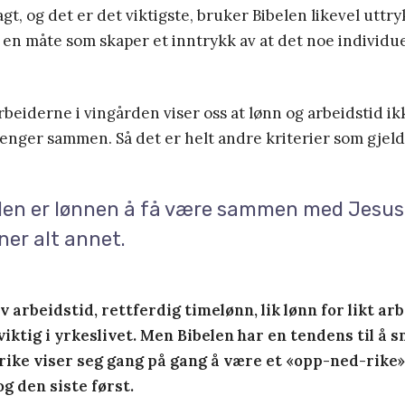
agt, og det er det viktigste, bruker Bibelen likevel uttr
 en måte som skaper et inntrykk av at det noe individ
beiderne i vingården viser oss at lønn og arbeidstid ik
nger sammen. Så det er helt andre kriterier som gjelde
len er lønnen å få være sammen med Jesus
ner alt annet.
v arbeidstid, rettferdig timelønn, lik lønn for likt ar
viktig i yrkeslivet. Men Bibelen har en tendens til å s
rike viser seg gang på gang å være et «opp-ned-rike»
g den siste først.