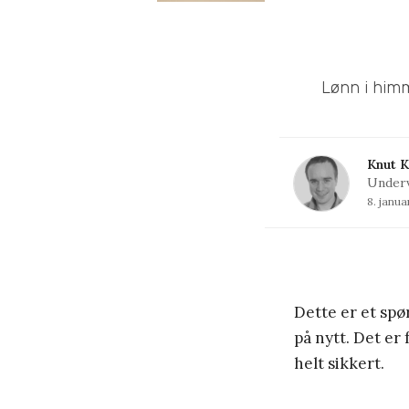
Lønn i himme
Knut K
Underv
8. janu
Dette er et sp
på nytt. Det er 
helt sikkert.