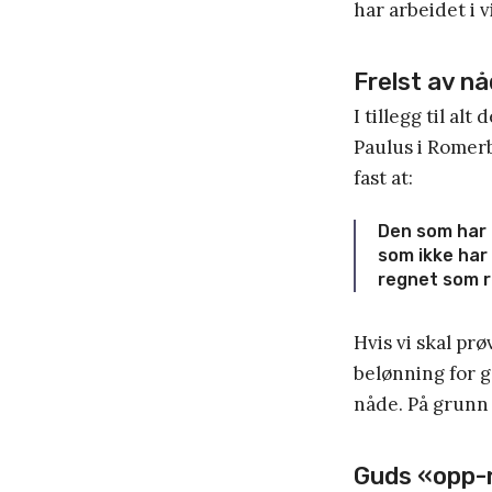
har arbeidet i 
Frelst av n
I tillegg til al
Paulus i Romerbr
fast at:
Den som har g
som ikke har
regnet som r
Hvis vi skal pr
belønning for g
nåde. På grunn 
Guds «opp-