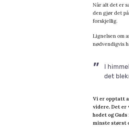
Når alt det er s
den gjør det på
forskjellig.
Lignelsen om ar
nødvendigvis he
I himme
det blek
Vi er opptatt a
videre. Det er 
hodet og Guds 
minste størst o