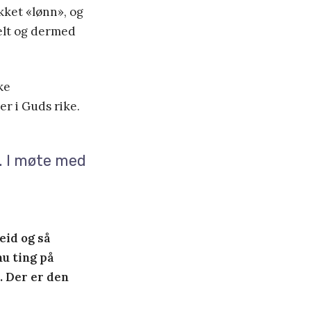
ykket «lønn», og
uelt og dermed
ke
r i Guds rike.
. I møte med
beid og så
nu ting på
. Der er den