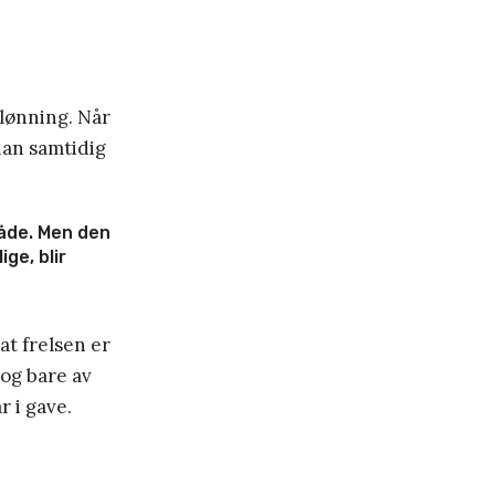
belønning. Når
 han samtidig
nåde. Men den
ge, blir
at frelsen er
 og bare av
r i gave.