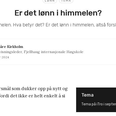
LØNN
TEMA
Er det lønn i himmelen?
len. Hva betyr det? Er det lønn i himmelen, altså forskj
åre Kirkholm
isningsleder, Fjellhaug internasjonale Høgskole
ar 2024
ørsmål som dukker opp på nytt og
Tema
fordi det ikke er helt enkelt å si
Tema på iTro i septe