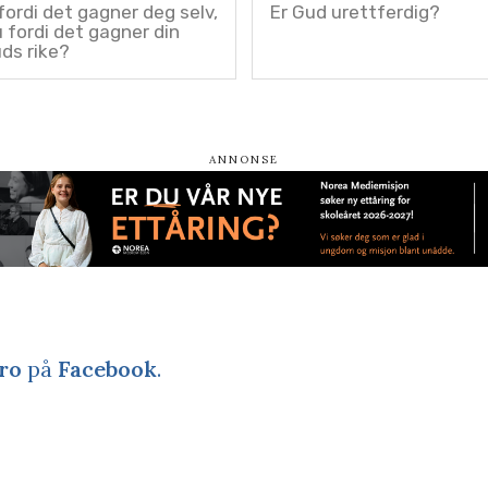
fordi det gagner deg selv,
Er Gud urettferdig?
u fordi det gagner din
uds rike?
ro
på
Facebook
.