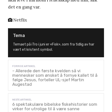
skal leve i harmoni i fellesskap med han, slik
det en gang var.
Netflix
Tema
Temaet på iTro i juni er «Fisk», som fra tidlig av har
vært et kristent symbol.
– Allerede den første kvelden så vi
mennesker som ønsket å fornye kallet til å
følge Jesus, forteller UL-sjef Martin
Augestad
6 spektakulære bibelske fiskehistorier som
virker for utrolige til å være sanne