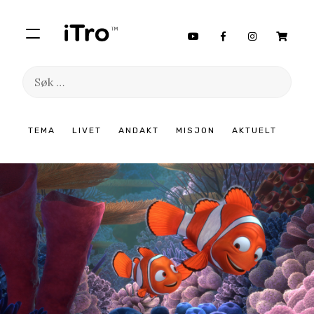
Søk
etter:
Hopp
TEMA
LIVET
ANDAKT
MISJON
AKTUELT
til
innhold