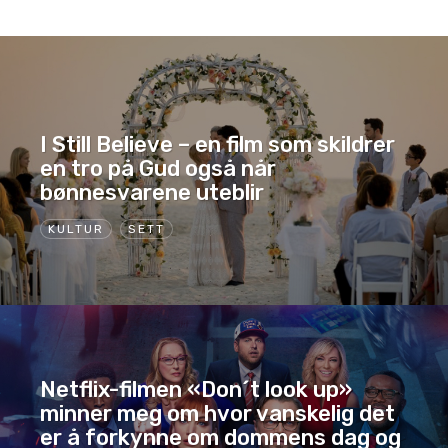
I Still Believe – en film som skildrer
en tro på Gud også når
bønnesvarene uteblir
KULTUR
SETT
Netflix-filmen «Don´t look up»
minner meg om hvor vanskelig det
er å forkynne om dommens dag og