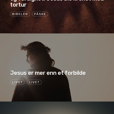
tortur
BIBELEN
PÅSKE
Jesus er mer enn et forbilde
LIVET
LIVET