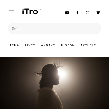
Søk
etter:
Hopp
TEMA
LIVET
ANDAKT
MISJON
AKTUELT
til
innhold