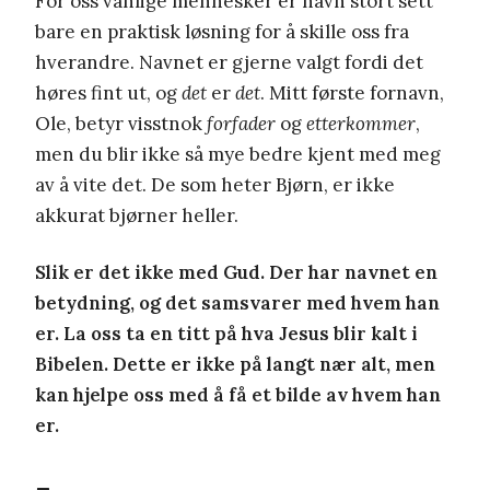
For oss vanlige mennesker er navn stort sett
bare en praktisk løsning for å skille oss fra
hverandre. Navnet er gjerne valgt fordi det
høres fint ut, og
det
er
det
. Mitt første fornavn,
Ole, betyr visstnok
forfader
og
etterkommer
,
men du blir ikke så mye bedre kjent med meg
av å vite det. De som heter Bjørn, er ikke
akkurat bjørner heller.
Slik er det ikke med Gud. Der har navnet en
betydning, og det samsvarer med hvem han
er. La oss ta en titt på hva Jesus blir kalt i
Bibelen. Dette er ikke på langt nær alt, men
kan hjelpe oss med å få et bilde av hvem han
er.