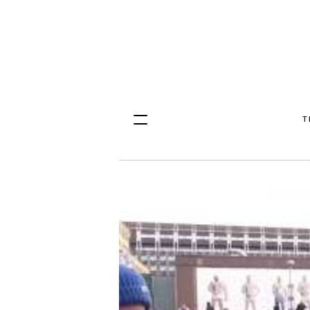
T
Hopp
til
innhold