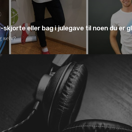
-skjorte eller bag i julegave til noen du er gl
g selv?