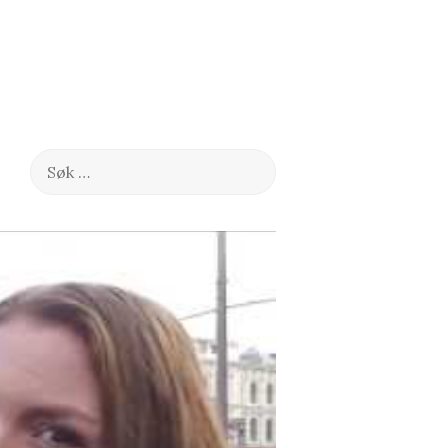
Søk
etter: