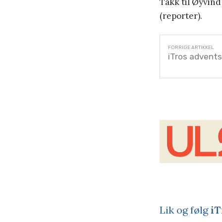
Takk til Øyvin
(reporter).
iTros advent
Lik og følg
iT