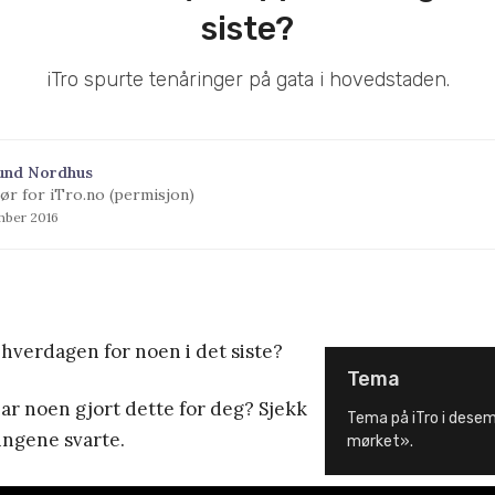
siste?
iTro spurte tenåringer på gata i hovedstaden.
und Nordhus
ør for iTro.no (permisjon)
mber 2016
 hverdagen for noen i det siste?
Tema
ar noen gjort dette for deg? Sjekk
Tema på iTro i desem
ingene svarte.
mørket».