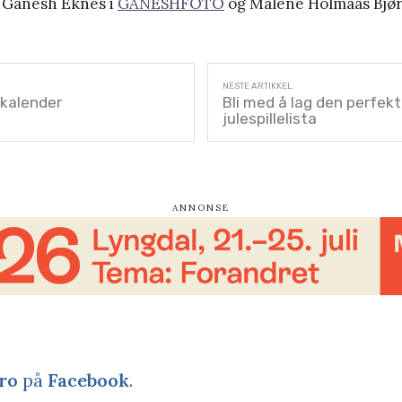
d Ganesh Eknes i
GANESHFOTO
og Malene Holmaas Bjø
skalender
Bli med å lag den perfekt
julespillelista
ro
på
Facebook
.