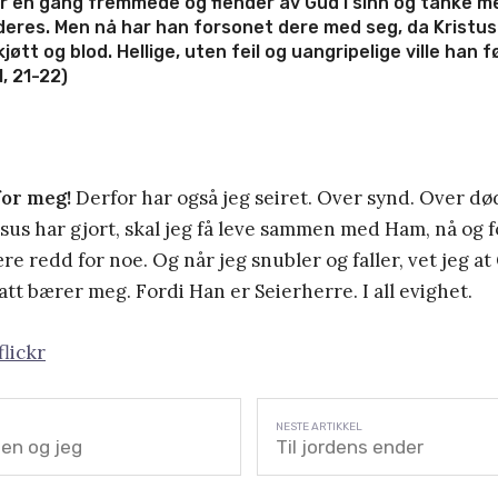
r en gang fremmede og fiender av Gud i sinn og tanke m
deres.
Men nå har han forsonet dere med seg, da Kristus 
kjøtt og blod. Hellige, uten feil og uangripelige ville han 
1, 21-22)
for meg!
Derfor har også jeg seiret. Over synd. Over død
sus har gjort, skal jeg få leve sammen med Ham, nå og fo
re redd for noe. Og når jeg snubler og faller, vet jeg a
att bærer meg. Fordi Han er Seierherre. I all evighet.
flickr
en og jeg
Til jordens ender