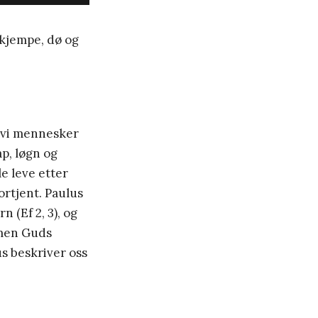
å kjempe, dø og
r vi mennesker
ap, løgn og
le leve etter
ortjent. Paulus
 (Ef 2, 3), og
, men Guds
lus beskriver oss