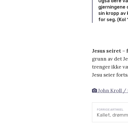
Også dere va
gjerningene 
sin kropp av 
for seg. (Kol 
Jesus seiret – 
grunn av det Je
trenger ikke væ
Jesu seier forts
John Kroll / 
Kallet, drømm