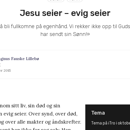
Jesu seier – evig seier
 å bli fullkomne på egenhånd. Vi rekker ikke opp til Gu
har sendt sin Sønn!»
gnus Fauske Lillebø
g
er 2015
om sitt liv, sin død og sin
Tema
 evig seier. Over synd, over død,
og over alle makter og åndskrefter.
Tema på iTro i oktobe
ant han ikke for seg selv. Han