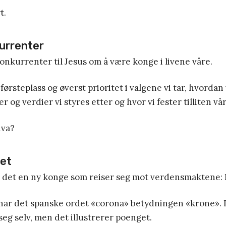
t.
urrenter
nkurrenter til Jesus om å være konge i livene våre.
a førsteplass og øverst prioritet i valgene vi tar, hvordan
er og verdier vi styres etter og hvor vi fester tilliten vår
hva?
set
er det en ny konge som reiser seg mot verdensmaktene:
har det spanske ordet «corona» betydningen «krone». 
 seg selv, men det illustrerer poenget.