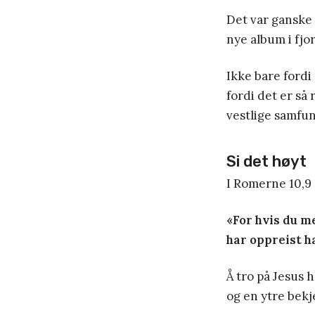
Det var ganske 
nye album i fjor
Ikke bare fordi
fordi det er så
vestlige samfu
Si det høyt
I Romerne 10,9 
«For hvis du me
har oppreist ha
Å tro på Jesus 
og en ytre bekj