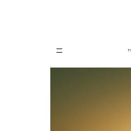
T
Hopp
til
innhold