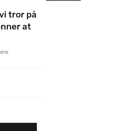
i tror på
enner at
ere.