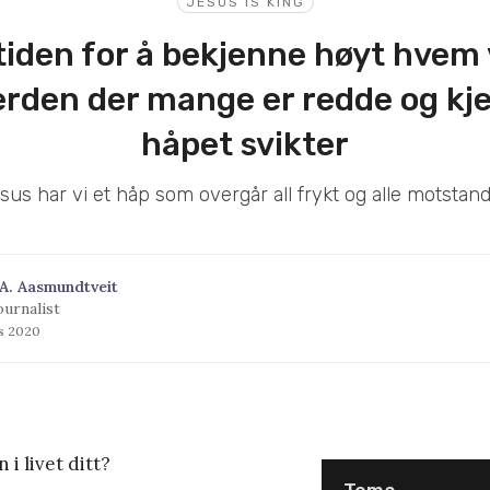
JESUS IS KING
 tiden for å bekjenne høyt hvem v
verden der mange er redde og kj
håpet svikter
esus har vi et håp som overgår all frykt og alle motstand
A. Aasmundtveit
ournalist
s 2020
i livet ditt?