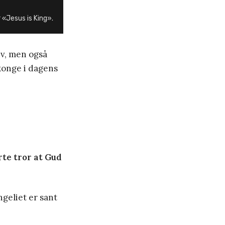
r «Jesus is King».
iv, men også
 konge i dagens
rte tror at Gud
geliet er sant