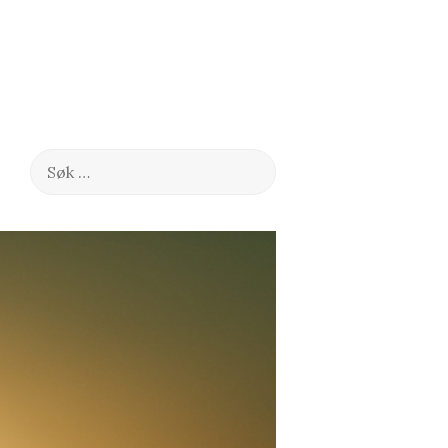
Søk
etter: