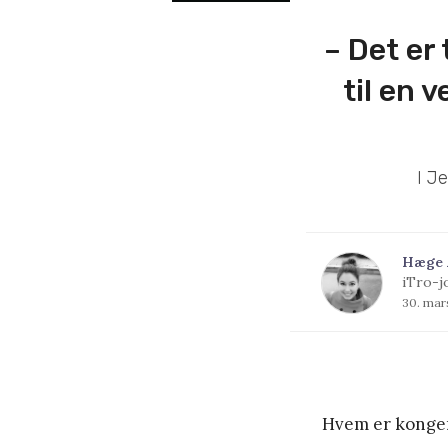
– Det er
til en 
I J
Hæge 
iTro-j
30. mar
Hvem er kongen 