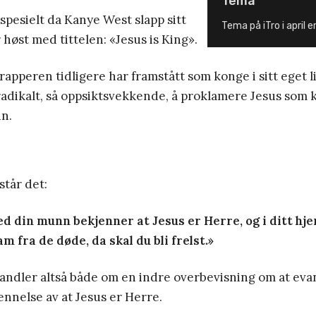
Tema
spesielt da Kanye West slapp sitt
Tema på iTro i april e
 høst med tittelen: «Jesus is King».
 rapperen tidligere har framstått som konge i sitt eget l
 radikalt, så oppsiktsvekkende, å proklamere Jesus som
nn.
står det:
d din munn bekjenner at Jesus er Herre, og i ditt hje
m fra de døde, da skal du bli frelst.»
handler altså både om en indre overbevisning om at evan
ennelse av at Jesus er Herre.