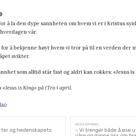
e
for å la den dype sannheten om hvem vi er i Kristus synk
 hverdagen vår.
 for å bekjenne høyt hvem vi tror på til en verden der
åpet svikter.
nnhet som alltid står fast og aldri kan rokkes: «Jesus is
«Jesus is King» på iTro i april.
lao
atter og hedenskapets
– Vi trenger både å øse u
våre og minne oss om hv