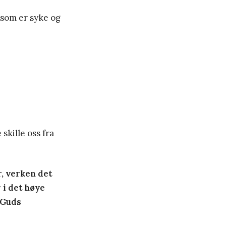
 som er syke og
kille oss fra
r, verken det
 i det høye
a Guds