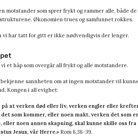
 en motstander som sprer frykt og rammer alle, både de
strukturene. Økonomien trues og samfunnet rokkes.
vi har tatt for gitt er ikke nødvendigvis der lenger.
åpet
 vi et håp som overgår all frykt og alle motstandere.
 bekjenne sannheten om at ingen motstander vil kunne s
d, Kongen i all evighet:
s på at verken død eller liv, verken engler eller krefte
r det som kommer, eller noen makt, verken det som er
e, eller noen annen skapning, skal kunne skille oss fr
istus Jesus, vår Herre.»
Rom 8,38-39.