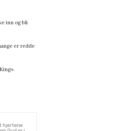
e inn og bli
 mange er redde
 King».
t hjertene
em Gud er i