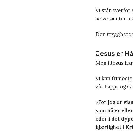
Vi står overfor
selve samfunns
Den tryggheten 
Jesus er H
Men i Jesus har
Vi kan frimodig
vår Pappa og Gu
«For jeg er vis
som nå er elle
eller i det dyp
kjærlighet i Kr