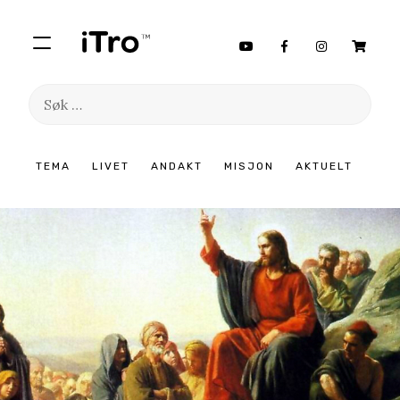
Søk
etter:
Hopp
TEMA
LIVET
ANDAKT
MISJON
AKTUELT
til
innhold