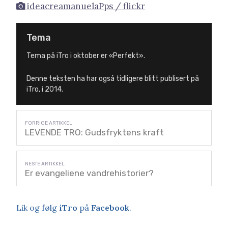
ideacreamanuelaPps / flickr
Tema
Tema på iTro i oktober er «Perfekt».
Denne teksten ha har også tidligere blitt publisert på
iTro, i 2014.
LEVENDE TRO: Gudsfryktens kraft
Er evangeliene vandrehistorier?
Lik og følg
iTro
på
Facebook
.