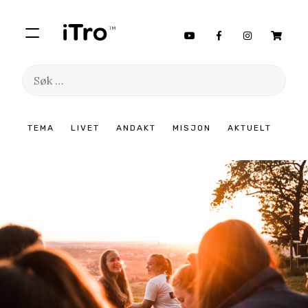
Søk
etter:
Hopp
TEMA
LIVET
ANDAKT
MISJON
AKTUELT
til
innhold