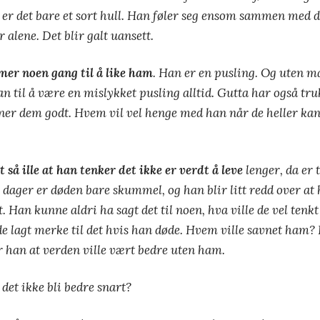
 er det bare et sort hull. Han føler seg ensom sammen med d
 alene. Det blir galt uansett.
mer noen gang til å like ham
. Han er en pusling. Og uten mat
 til å være en mislykket pusling alltid. Gutta har også tr
ner dem godt. Hvem vil vel henge med han når de heller k
 så ille at han tenker det ikke er verdt å leve
lenger, da er
 dager er døden bare skummel, og han blir litt redd over at 
t. Han kunne aldri ha sagt det til noen, hva ville de vel tenk
 lagt merke til det hvis han døde. Hvem ville savnet ham? 
r han at verden ville vært bedre uten ham.
 det ikke bli bedre snart?