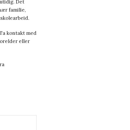
mtidig. Det
nær familie,
skolearbeid.
 Ta kontakt med
orelder eller
ra