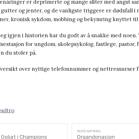
tenåringer er deprimerte og mange sliter med angst sa
gutter og jenter, og de vanligste triggere er dødsfall i 
er, kronisk sykdom, mobbing og bekymring knyttet til 
eg igjen i historien har du godt av å snakke med noen.
lsestasjon for ungdom, skolepsykolog, fastlege, pastor, f
n du stoler på.
oversikt over nyttige telefonnummer og nettressurser f
oultro
r Goliat i Champions
Organdonasjon