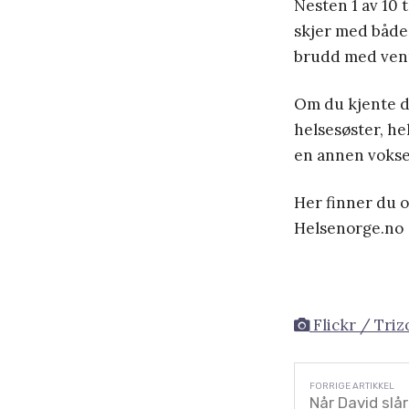
Nesten 1 av 10 
skjer med både 
brudd med venn
Om du kjente d
helsesøster, he
en annen vokse
Her finner du 
Helsenorge.no
Flickr / Triz
Når David slå