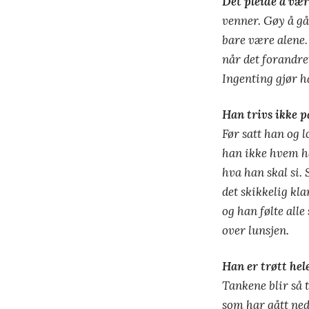
Det pleide å vær
venner. Gøy å gå 
bare være alene.
når det forandret
Ingenting gjør h
Han trivs ikke p
Før satt han og 
han ikke hvem ha
hva han skal si. 
det skikkelig kl
og han følte alle
over lunsjen.
Han er trøtt hel
Tankene blir så
som har gått ned