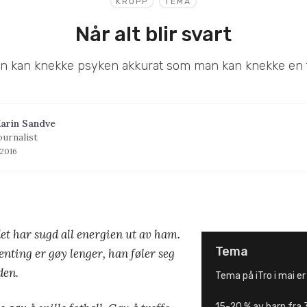
KROPP
TEMA
Når alt blir svart
n kan knekke psyken akkurat som man kan knekke en f
arin Sandve
ournalist
 2016
det har sugd all energien ut av ham.
Tema
enting er gøy lenger, han føler seg
den.
Tema på iTro i mai e
15-20 % av barn fra 