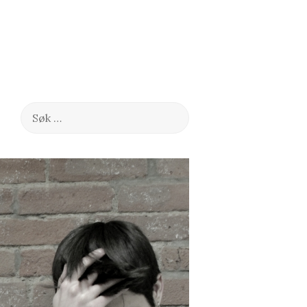
Søk
etter: