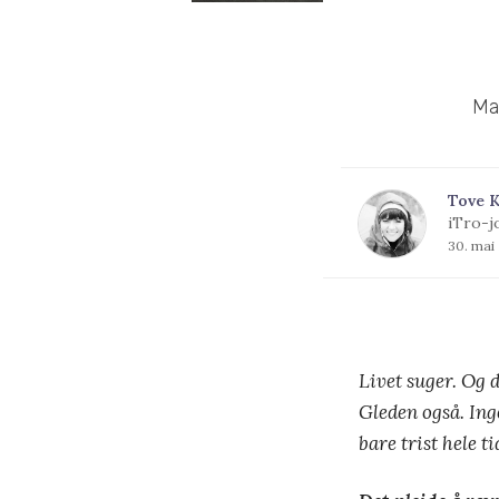
Ma
Tove K
iTro-j
30. mai
Livet suger. Og 
Gleden også. Ing
bare trist hele ti