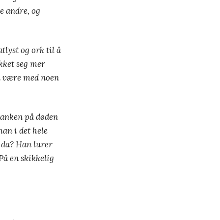
e andre, og
lyst og ork til å
ukket seg mer
an være med noen
 tanken på døden
han i det hele
t da? Han lurer
På en skikkelig