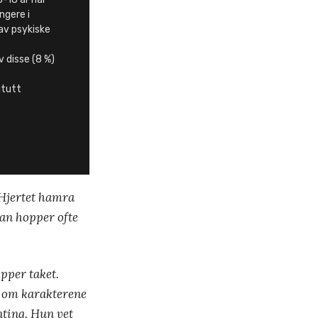
ngere i
av psykiske
 disse (8 %)
itutt
. Hjertet hamra
 han hopper ofte
ipper taket.
r om karakterene
nting. Hun vet