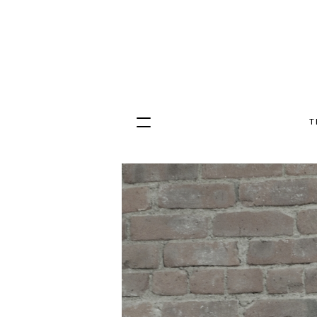
T
Hopp
til
innhold