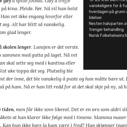
e gøy
å spille fotball. Gøy å treffe
vanskeligere for å fu
på kino. Pleide. Før. Nå vil han helst
hverdagen på grunn 
 Han vet ikke engang hvorfor eller
lidelser.
 seg. Alt har blitt så vanskelig.
Nesten halvparten av
trenger behandling.
am glad lenger.
Norsk Folkehelseinst
å skolen lenger
. Lunsjen er det verste.
lo sammen med gutta på laget. Nå vet
n skal sette seg med i kantina eller
Sist uke toppa det seg. Plutselig ble
amt der inne, det ble vanskelig å puste og han måtte bare ut
 så på ham. Nå er han litt redd for at det skal skje på ny, så
e tiden
, men får ikke sove likevel. Det er en uro som aldri sl
 tåkete at han klarer ikke følge med i timene. Mamma mase
. Kan hun ikke bare la ham være i fred? Hun skjønner inge