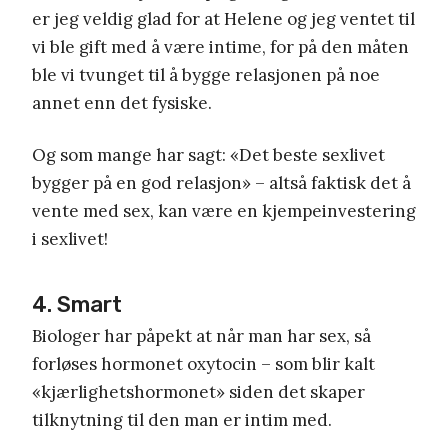
er jeg veldig glad for at Helene og jeg ventet til
vi ble gift med å være intime, for på den måten
ble vi tvunget til å bygge relasjonen på noe
annet enn det fysiske.
Og som mange har sagt: «Det beste sexlivet
bygger på en god relasjon» – altså faktisk det å
vente med sex, kan være en kjempeinvestering
i sexlivet!
4. Smart
Biologer har påpekt at når man har sex, så
forløses hormonet oxytocin – som blir kalt
«kjærlighetshormonet» siden det skaper
tilknytning til den man er intim med.