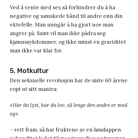
Ved å vente med sex så forhindrer du å ha
negative og uønskede bånd til andre enn din
ektefelle. Man unngår å ha gjort noe man
angrer på. Samt vil man ikke pådra seg
kjønnssykdommer, og ikke minst en graviditet
man ikke var klar for.
5. Motkultur
Den seksuelle revolusjon har de siste 60 årene
ropt ut sitt mantra:
«Har du lyst, har du lov, så lenge den andre er med
og»
– rett fram, så har fruktene av en løssluppen