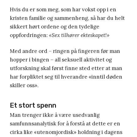
Hvis du er som meg, som har vokst opp i en
kristen familie og sammenheng, så har du helt
sikkert hørt ordene og den tydelige
oppfordringen:
«Sex tilhører ekteskapet!»
Med andre ord – ringen på fingeren før man
hopper i bingen – all seksuell aktivitet og
utforskning skal først finne sted etter at man
har forpliktet seg til hverandre «inntil døden
skiller oss».
Et stort spenn
Man trenger ikke å være usedvanlig
samfunnsanalytisk for å forstå at dette er en
cirka like «utenomjordisk» holdning i dagens