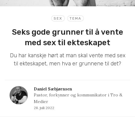
SEX
TEMA
Seks gode grunner til å vente
med sex til ekteskapet
Du har kanskje hørt at man skal vente med sex
til ekteskapet, men hva er grunnene til det?
Daniel Sæbjørnsen
Pastor, forkynner og kommunikator i Tro &
Medier
28. juli 2022