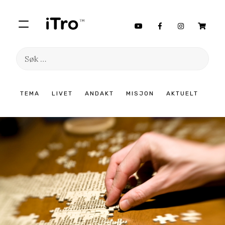
Søk
etter:
Hopp
TEMA
LIVET
ANDAKT
MISJON
AKTUELT
til
innhold