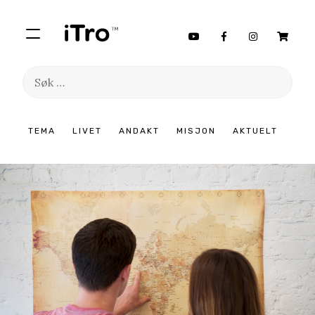
Søk
etter:
Hopp
TEMA
LIVET
ANDAKT
MISJON
AKTUELT
til
innhold