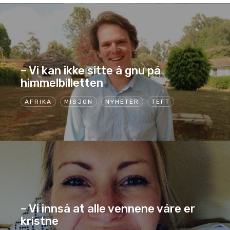
– Vi kan ikke sitte å gnu på
himmelbilletten
AFRIKA
MISJON
NYHETER
TEFT
– Vi innså at alle vennene våre er
kristne