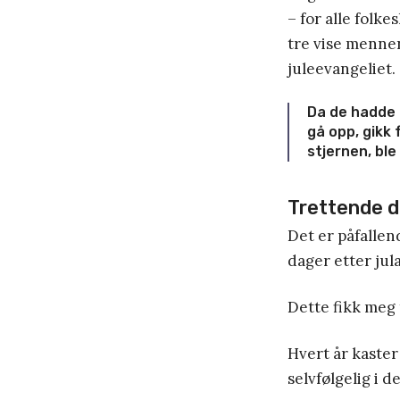
– for alle folk
tre vise mennen
juleevangeliet.
Da de hadde 
gå opp, gikk 
stjernen, ble
Trettende d
Det er påfalle
dager etter jul
Dette fikk meg t
Hvert år kaster
selvfølgelig i 