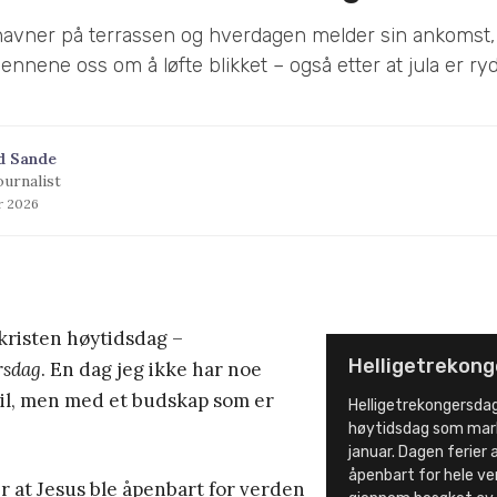
 havner på terrassen og hverdagen melder sin ankomst,
ennene oss om å løfte blikket – også etter at jula er ryd
d Sande
ournalist
ar 2026
 kristen høytidsdag –
Helligetrekon
rsdag
. En dag jeg ikke har noe
til, men med et budskap som er
Helligetrekongersdag
høytidsdag som mark
januar. Dagen ferier 
åpenbart for hele ve
 at Jesus ble åpenbart for verden