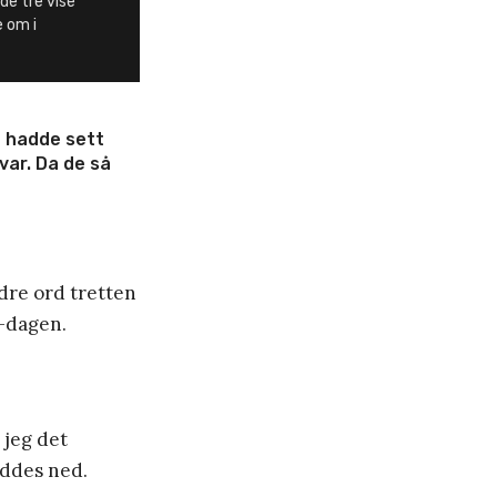
de tre vise
 om i
e hadde sett
var. Da de så
re ord tretten
»-dagen.
 jeg det
yddes ned.