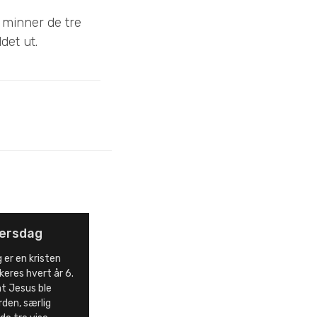
 minner de tre
det ut.
gersdag
 er en kristen
eres hvert år 6.
at Jesus ble
rden, særlig