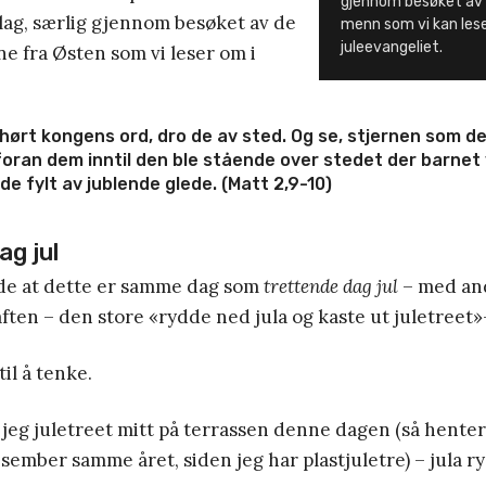
gjennom besøket av 
eslag, særlig gjennom besøket av de
menn som vi kan lese
juleevangeliet.
e fra Østen som vi leser om i
hørt kongens ord, dro de av sted. Og se, stjernen som d
foran dem inntil den ble stående over stedet der barnet 
 de fylt av jublende glede. (Matt 2,9-10)
ag jul
nde at dette er samme dag som
trettende dag jul
– med and
aften – den store «rydde ned jula og kaste ut juletreet
il å tenke.
 jeg juletreet mitt på terrassen denne dagen (så henter
desember samme året, siden jeg har plastjuletre) – jula r