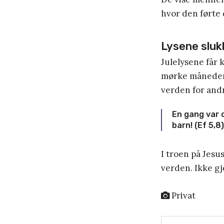
hvor den førte
Lysene sluk
Julelysene får 
mørke måneder s
verden for andr
En gang var d
barn! (Ef 5,8)
I troen på Jesus
verden. Ikke g
Privat