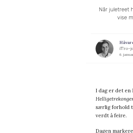
Når juletreet
vise m
Håvar
iTro-j
6. janu
I dag er det en
Helligetrekonge
særlig forhold 
verdt å feire.
Dagen markerer