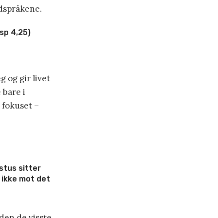
rdspråkene.
sp 4,25)
 og gir livet
 bare i
e fokuset –
stus sitter
 ikke mot det
den de visste