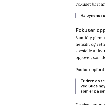
Fokuset blir in
Ha øynene ret
Fokuser op
Samtidig glemme
hensikt og retn
spesielle anled
oppover, som d
Paulus oppfordr
Er dere da re
ved Guds høy
som er på jor
De vise mennene