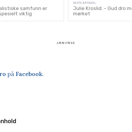
ualistiske samfunn er
Julie Kroslid: – Gud dro 
pesielt viktig
mørket
ro
på
Facebook
.
nnhold