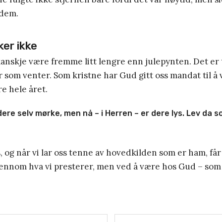
 dem.
ker ikke
kanskje være fremme litt lengre enn julepynten. Det er 
om venter. Som kristne har Gud gitt oss mandat til å v
e hele året.
ere selv mørke, men nå – i Herren – er dere lys. Lev da s
, og når vi lar oss tenne av hovedkilden som er ham, får 
jennom hva vi presterer, men ved å være hos Gud – som