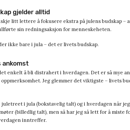
ap gjelder alltid
nskje litt lettere å fokusere ekstra på julens budskap – 
llførte sin redningsaksjon for menneskeheten.
er ikke bare i jula – det er livets budskap.
 ankomst
det enkelt å bli distrahert i hverdagen. Det er så mye a
 oppmerksomhet. Jeg glemmer det viktigste – livets bu
uletreet i jula (bokstavelig talt) og i hverdagen når jeg
 møter (billedlig talt), men så har jeg så lett for å miste 
verdagen inntreffer.