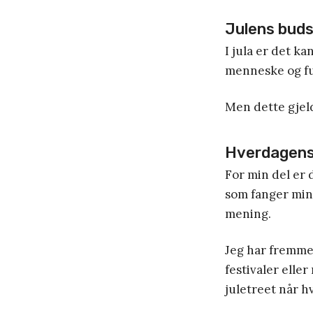
Julens budsk
I jula er det ka
menneske og fu
Men dette gjeld
Hverdagens
For min del er 
som fanger min
mening.
Jeg har fremme j
festivaler eller
juletreet når h