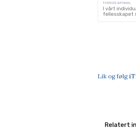
I vårt individ
fellesskapet s
Lik og følg
iT
Relatert i