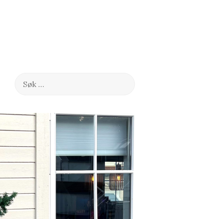
Søk
etter: