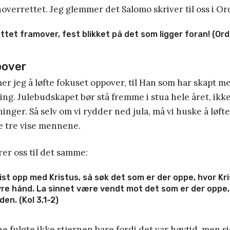
noverrettet. Jeg glemmer det Salomo skriver til oss i O
tet framover, fest blikket på det som ligger foran! (Ord
pover
r jeg å løfte fokuset oppover, til Han som har skapt meg
ing. Julebudskapet bør stå fremme i stua hele året, ikke
ninger. Så selv om vi rydder ned jula, må vi huske å løft
e tre vise mennene.
er oss til det samme:
ist opp med Kristus, så søk det som er der oppe, hvor Kri
re hånd. La sinnet være vendt mot det som er der oppe,
den. (Kol 3,1-2)
 fulgte ikke stjernen bare fordi det var høytid, men si