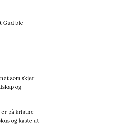
at Gud ble
nnet som skjer
dskap og
 er på kristne
fokus og kaste ut