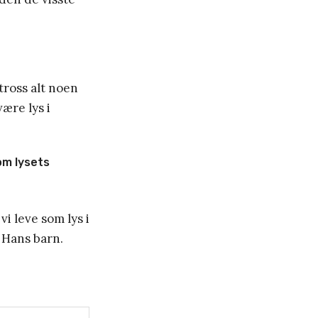
tross alt noen
ære lys i
om lysets
vi leve som lys i
 Hans barn.