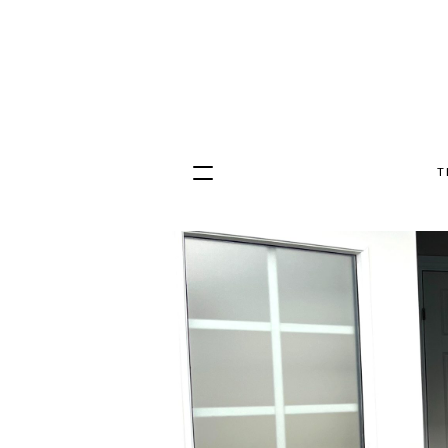
T
Hopp
til
innhold