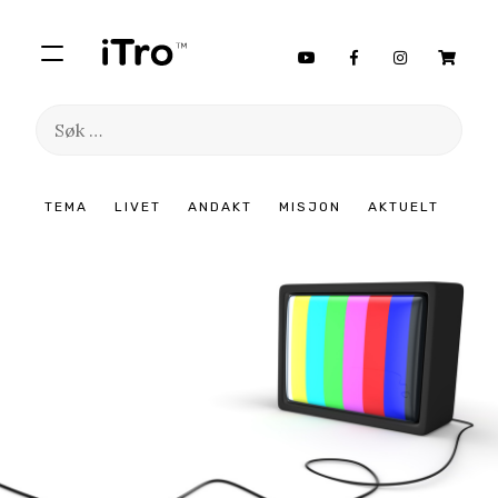
Søk
etter:
Hopp
TEMA
LIVET
ANDAKT
MISJON
AKTUELT
til
innhold