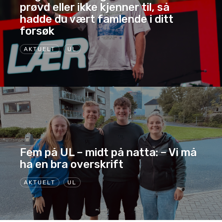
prøvd eller ikke kjenner til, så
hadde du vært famlende i ditt
forsøk
AKTUELT
UL
Fem på UL – midt på natta: – Vi må
ha en bra overskrift
AKTUELT
UL