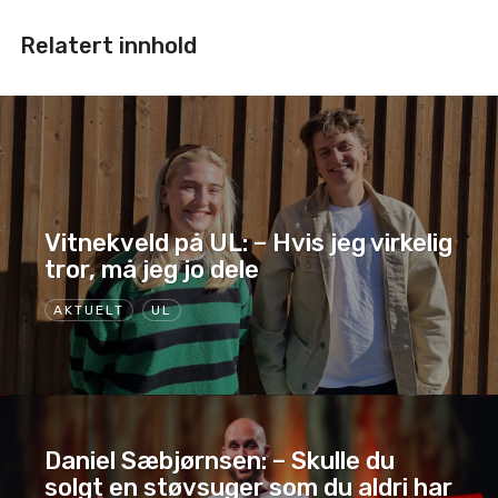
Relatert innhold
Vitnekveld på UL: – Hvis jeg virkelig
tror, må jeg jo dele
AKTUELT
UL
Daniel Sæbjørnsen: – Skulle du
solgt en støvsuger som du aldri har