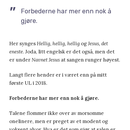
Forbederne har mer enn nok å
gjøre.
Her synges
Hellig, hellig, hellig
og
Jesus, det
eneste
. Joda, litt engelsk er det også, men det
er under
Navnet Jesus
at sangen runger høyest.
Langt flere hender er i været enn på mitt
første UL i 2018.
Forbederne har mer enn nok å gjøre.
Talene flommer ikke over av morsomme
onelinere, men er preget av et modent og
voksent alvor. Hva er det som gjør at salen er