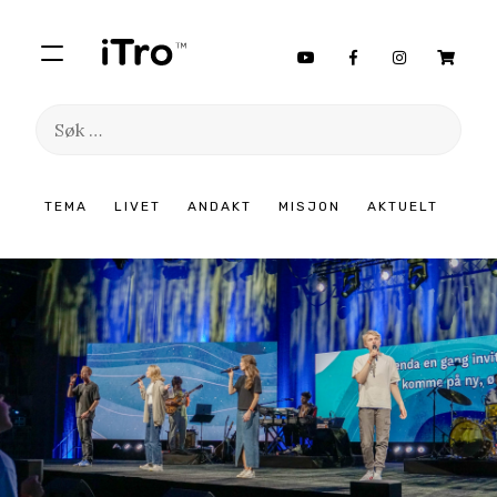
Søk
etter:
Hopp
TEMA
LIVET
ANDAKT
MISJON
AKTUELT
til
innhold