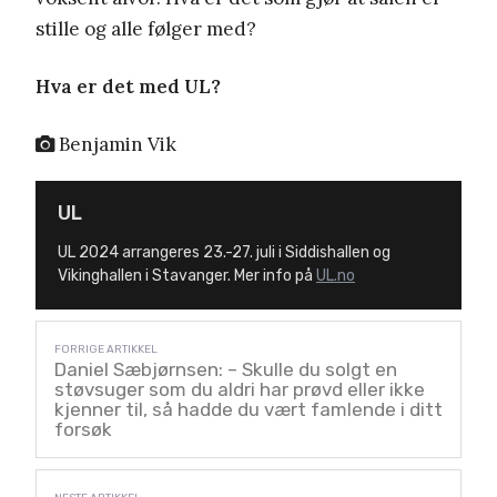
stille og alle følger med?
Hva er det med UL?
Benjamin Vik
UL
UL 2024 arrangeres 23.-27. juli i Siddishallen og
Vikinghallen i Stavanger. Mer info på
UL.no
Daniel Sæbjørnsen: – Skulle du solgt en
støvsuger som du aldri har prøvd eller ikke
kjenner til, så hadde du vært famlende i ditt
forsøk