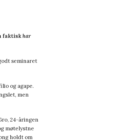
m faktisk
har
godt seminaret
ilio og agape.
engslet, men
Gro, 24-åringen
 og møtelystne
Mong holdt om