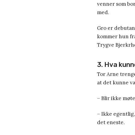
venner som bor
med.
Gro er debutant
kommer hun fra 
Trygve Bjerkrh
3. Hva kunn
Tor Arne trenge
at det kunne væ
– Blir ikke møte
– Ikke egentlig
det eneste.