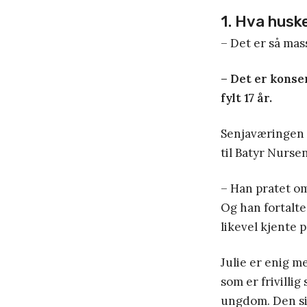
1. Hva huske
– Det er så mass
– Det er konse
fylt 17 år.
Senjaværingen 
til Batyr Nursen
– Han pratet om 
Og han fortalte
likevel kjente 
Julie er enig 
som er frivilli
ungdom. Den si