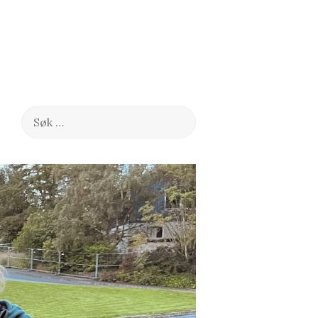
Søk
etter: