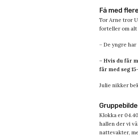
Få med fler
Tor Arne tror U
forteller om al
– De yngre har 
– Hvis du får 
får med seg 15-
Julie nikker be
Gruppebilde
Klokka er 04.40
hallen der vi v
nattevakter, me