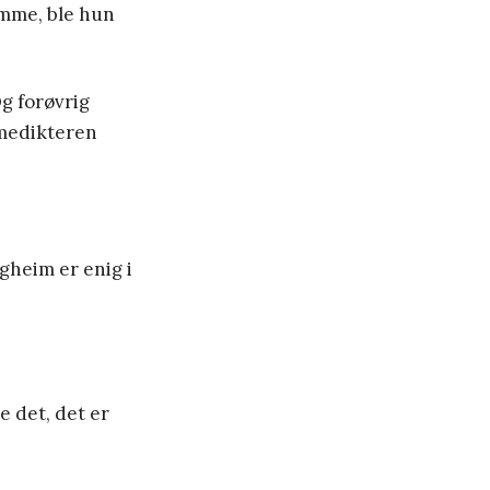
emme, ble hun
g forøvrig
lmedikteren
gheim er enig i
e det, det er