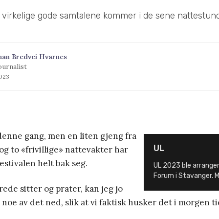
 virkelige gode samtalene kommer i de sene nattestund
han Bredvei Hvarnes
ournalist
2023
denne gang, men en liten gjeng fra
UL
g to «frivillige» nattevakter har
estivalen helt bak seg.
UL 2023 ble arrangert 1
Forum i Stavanger. M
rede sitter og prater, kan jeg jo
 noe av det ned, slik at vi faktisk husker det i morgen ti