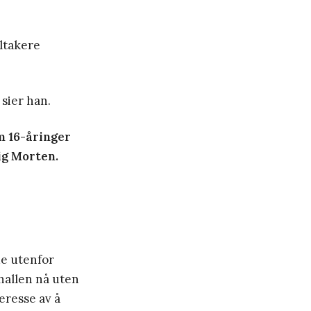
eltakere
 sier han.
m 16-åringer
tig Morten.
de utenfor
hallen nå uten
eresse av å