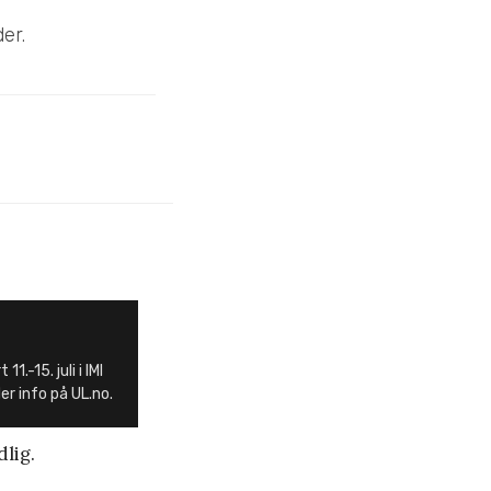
er.
1.-15. juli i IMI
er info på UL.no.
dlig.