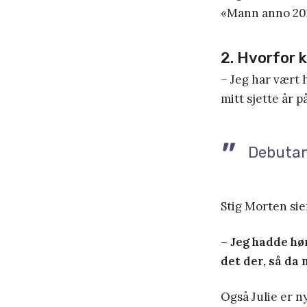
«Mann anno 20
2. Hvorfor 
– Jeg har vært h
mitt sjette år p
Debutan
Stig Morten sie
– Jeg hadde hø
det der, så da
Også Julie er n