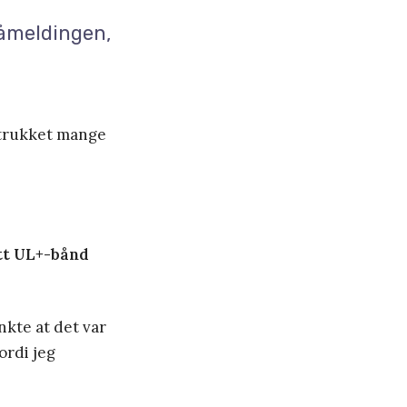
påmeldingen,
r trukket mange
itt UL+-bånd
nkte at det var
ordi jeg