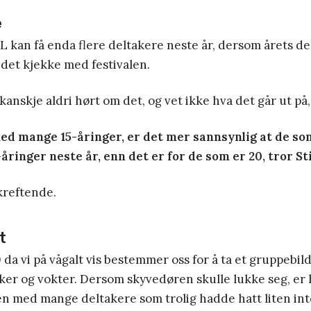
e
L kan få enda flere deltakere neste år, dersom årets d
t det kjekke med festivalen.
kanskje aldri hørt om det, og vet ikke hva det går ut på,
med mange 15-åringer, er det mer sannsynlig at de so
åringer neste år, enn det er for de som er 20, tror S
kreftende.
t
 da vi på vågalt vis bestemmer oss for å ta et gruppebil
åker og vokter. Dersom skyvedøren skulle lukke seg, er 
n med mange deltakere som trolig hadde hatt liten int