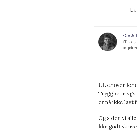
De
Ole Jo
iTro-j
16. juli 
UL er over for 
Tryggheim vgs o
ennå ikke lagt f
Og siden vi alle
like godt skrive