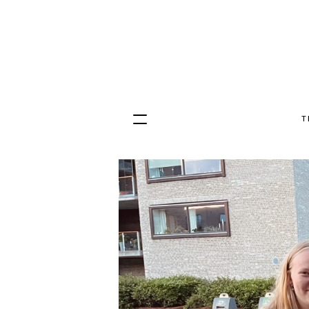
T
Hopp
til
innhold