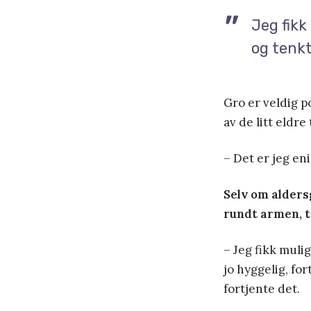
Jeg fikk
og tenkt
Gro er veldig p
av de litt eldre 
– Det er jeg enig
Selv om alders
rundt armen, t
– Jeg fikk muli
jo hyggelig, for
fortjente det.