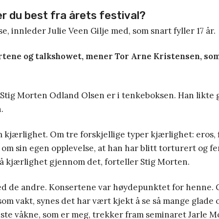
r du best fra årets festival?
e, innleder Julie Veen Gilje med, som snart fyller 17 år.
rtene og talkshowet, mener Tor Arne Kristensen, so
Stig Morten Odland Olsen er i tenkeboksen. Han likte 
.
kjærlighet. Om tre forskjellige typer kjærlighet: eros, f
 om sin egen opplevelse, at han har blitt torturert og f
på kjærlighet gjennom det, forteller Stig Morten.
med de andre. Konsertene var høydepunktet for henne. 
g som vakt, synes det har vært kjekt å se så mange glade
ste våkne, som er meg, trekker fram seminaret Jarle 