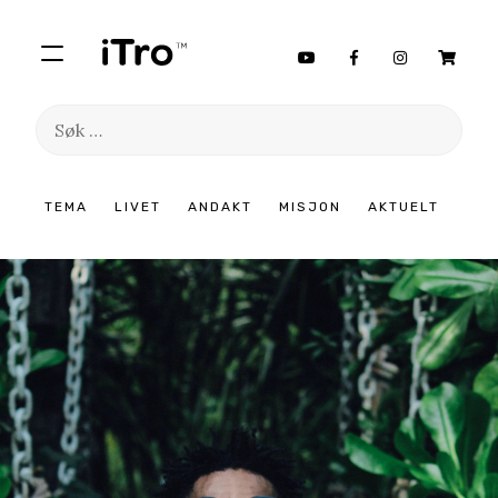
Søk
etter:
Hopp
TEMA
LIVET
ANDAKT
MISJON
AKTUELT
til
innhold