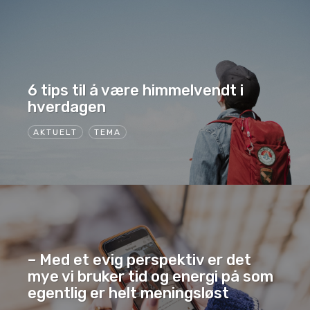
6 tips til å være himmelvendt i
hverdagen
AKTUELT
TEMA
– Med et evig perspektiv er det
mye vi bruker tid og energi på som
egentlig er helt meningsløst