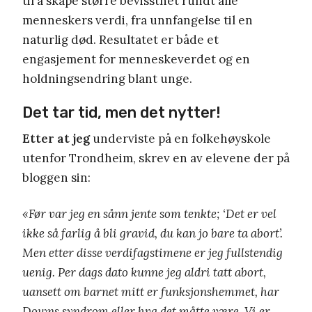
til å skape større bevissthet rundt alle
menneskers verdi, fra unnfangelse til en
naturlig død. Resultatet er både et
engasjement for menneskeverdet og en
holdningsendring blant unge.
Det tar tid, men det nytter!
Etter at jeg
underviste på en folkehøyskole
utenfor Trondheim, skrev en av elevene der på
bloggen sin:
«Før var jeg en sånn jente som tenkte; ‘Det er vel
ikke så farlig å bli gravid, du kan jo bare ta abort’.
Men etter disse verdifagstimene er jeg fullstendig
uenig. Per dags dato kunne jeg aldri tatt abort,
uansett om barnet mitt er funksjonshemmet, har
Downs syndrom eller hva det måtte være. Vi er