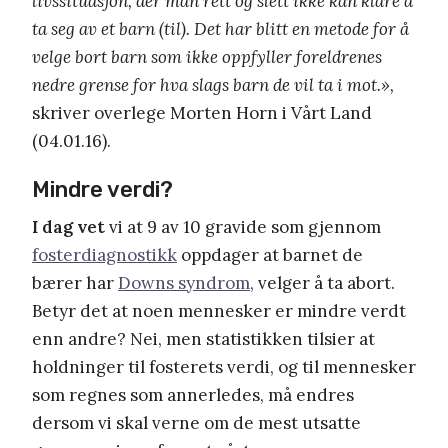
livssituasjon, der man rett og slett ikke kan klare å
ta seg av et barn (til). Det har blitt en metode for å
velge bort barn som ikke oppfyller foreldrenes
nedre grense for hva slags barn de vil ta i mot.»,
skriver overlege Morten Horn i Vårt Land
(04.01.16).
Mindre verdi?
I dag vet
vi at 9 av 10 gravide som gjennom
fosterdiagnostikk
oppdager at barnet de
bærer har
Downs syndrom
, velger å ta abort.
Betyr det at noen mennesker er mindre verdt
enn andre? Nei, men statistikken tilsier at
holdninger til fosterets verdi, og til mennesker
som regnes som annerledes, må endres
dersom vi skal verne om de mest utsatte