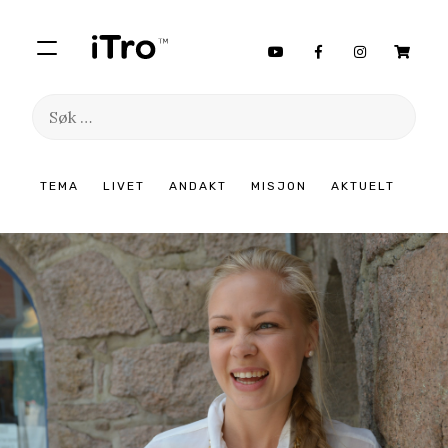
Søk
etter:
Hopp
TEMA
LIVET
ANDAKT
MISJON
AKTUELT
til
innhold