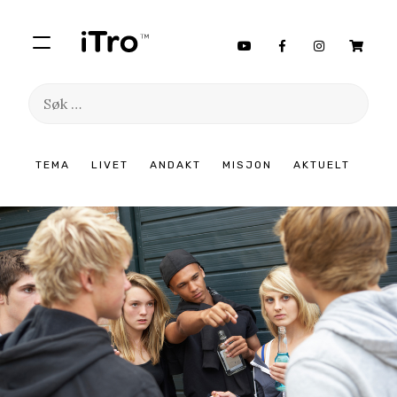
Søk
etter:
Hopp
TEMA
LIVET
ANDAKT
MISJON
AKTUELT
til
innhold