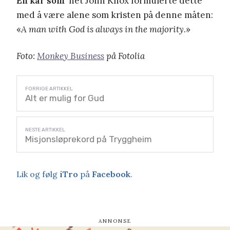
En kar som
het John Knox formulerte dette
med å være alene som kristen på denne måten:
«
A man with God is always in the majority
.»
Foto:
Monkey Business
på Fotolia
Alt er mulig for Gud
Misjonsløprekord på Tryggheim
Lik og følg
iTro
på
Facebook
.