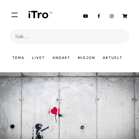
Søk
etter:
Hopp
TEMA
LIVET
ANDAKT
MISJON
AKTUELT
til
innhold