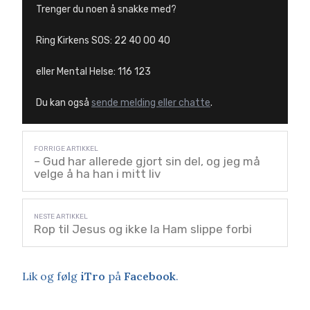
Trenger du noen å snakke med?
Ring Kirkens SOS: 22 40 00 40
eller Mental Helse: 116 123
Du kan også
sende melding eller chatte
.
– Gud har allerede gjort sin del, og jeg må
velge å ha han i mitt liv
Rop til Jesus og ikke la Ham slippe forbi
Lik og følg
iTro
på
Facebook
.