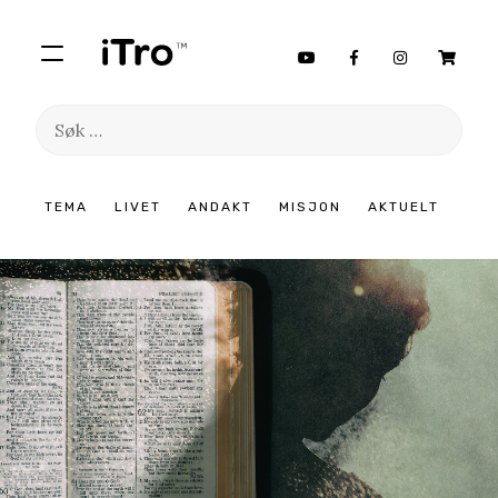
Søk
etter:
Hopp
TEMA
LIVET
ANDAKT
MISJON
AKTUELT
til
innhold